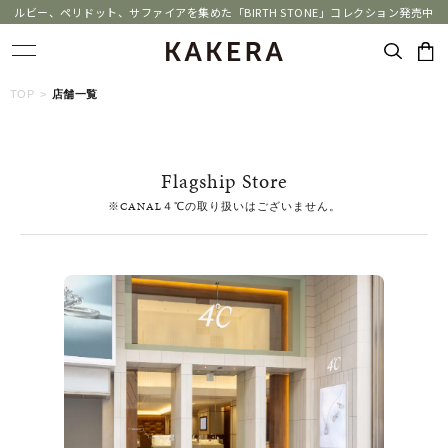
ルビー、ペリドット、サファイアを集めた「BIRTH STONE」コレクション発売中
キーワードで検索する
TOP
店舗一覧
人気検索キーワード
Flagship Store
#ペア
#eギフト
#ハーフエタニティリング
#刻印可
※CANAL４℃の取り扱いはございません。
#メンズ ネックレス
ブランド
KAKERA
カテゴリー
すべてのジュエリー
素材