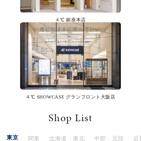
カラー
４℃ 銀座本店
誕生石
モチーフ
石の色
ファッションテイスト
着用シーン
４℃ SHOWCASE グランフロント大阪店
コレクション
Shop List
レディース
～
リングサイズ
東京
関東
北海道・東北
中部・北陸
近