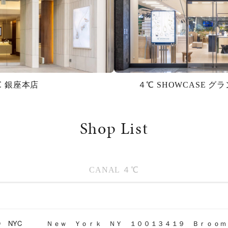
℃ 銀座本店
４℃ SHOWCASE 
Shop List
CANAL ４℃
r
#ダイヤモンド ネックレス
#くまのプーさん
#ペア
#エタニ
O NYC
Ｎｅｗ Ｙｏｒｋ ＮＹ １００１３４１９ Ｂｒｏｏｍ