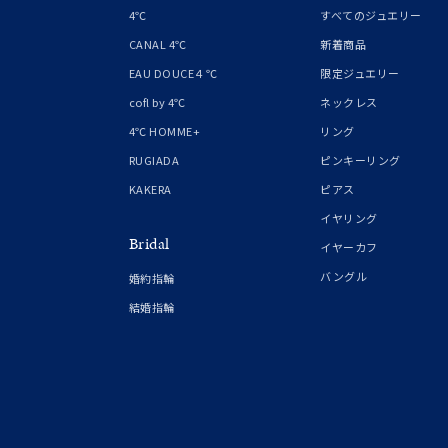
レッド
4℃
すべてのジュエリー
CANAL 4℃
新着商品
ファッションテイスト
フェミ
EAU DOUCE４℃
限定ジュエリー
cofl by 4℃
ネックレス
着用シーン
オフィ
4℃ HOMME+
リング
RUGIADA
ピンキーリング
耳周り
KAKERA
ピアス
コレクション
公式オ
イヤリング
Bridal
イヤーカフ
レディース
バングル
婚約指輪
リングサイズ
結婚指輪
メンズ
リングサイズ
価格
¥0