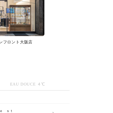
グランフロント大阪店
キーワードで検索する
EAU DOUCE ４℃
ティ
ｅ ｓｔ