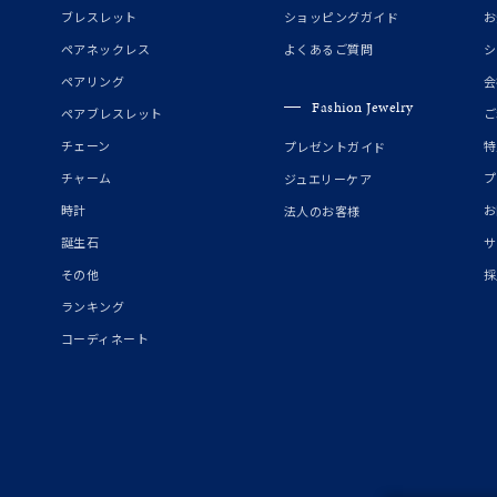
マルチカラー
ブレスレット
ショッピングガイド
お
ペアネックレス
よくあるご質問
シ
ニン
エレガント
カジュアル
フォーマル
モード
ペアリング
会
Fashion Jewelry
ペアブレスレット
ご
ス
ご褒美
記念日
誕生日
気分転換
デート
チェーン
特
プレゼントガイド
チャーム
プ
ジュエリーケア
ジュエリー
腕周りジュエリー
ペアジュエリー
ベストセレ
時計
お
法人のお客様
ンラインショップ限定
誕生石
サ
その他
採
ランキング
～
コーディネート
～
¥400,00