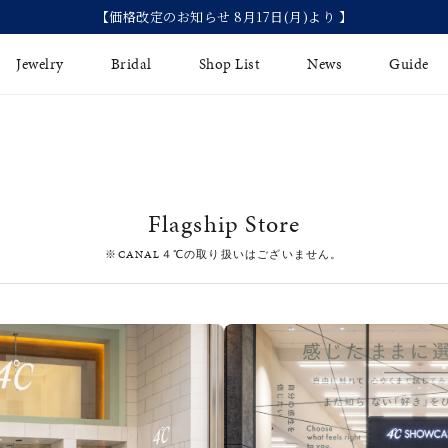
【価格改定のお知らせ 8月17日(月)より 】
Jewelry
Bridal
Shop List
News
Guide
リング
Fashion Jewelry
Brida
イヤリング
プレゼントガイド
永久保
Flagship Store
ジュエリーケア
ブライ
バングル
※CANAL４℃の取り扱いはございません。
法人のお客様
ブライ
ペアリング
すべてのアイテム
アジャスター