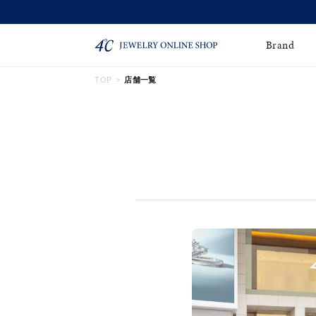
Brand
TOP
店舗一覧
ネックレス
ネックレスチェー
Online Shop
ン
ピンキーリング
ピアス
ショッピングガイド
よくあるご質問
イヤーカフ
ブレスレット
ペアブレスレット
ペアネックレス
誕生石
限定ジュエリー
時計
ジュエリーポーチ
ブライダルリングはこ
ちら