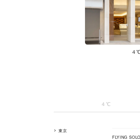
４
４℃
人気検索キーワード
#summe
東京
ブランド
FLYING SOL