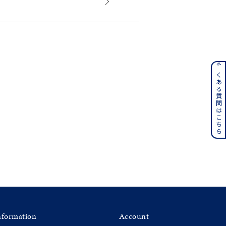
ンレス
よくある質問はこちら
その他
誕生石
6月の誕生石
月の誕生石
12月の誕生石
ムーン
フラワー
イエロー
ブラウン
nformation
Account