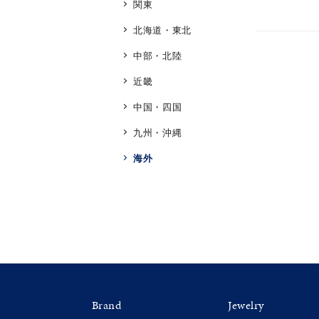
関東
北海道・東北
カテゴリー
中部・北陸
近畿
素材
プラチ
中国・四国
九州・沖縄
カラー
イエロ
海外
1月の
誕生石
7月の
しずく
モチーフ
クロス
クリア
Brand
Jewelry
石の色