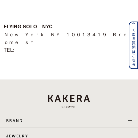
メンズ
～
リングサイズ
FLYING SOLO NYC
よくある質問はこちら
Ｎｅｗ Ｙｏｒｋ ＮＹ １００１３４１９ Ｂｒｏ
価格
¥0
¥400,000
ｏｍｅ ｓｔ
TEL:
在庫
在庫ありのみ
すべて表示
BRAND
JEWELRY