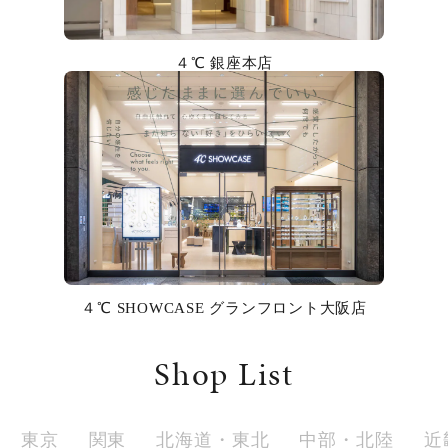
カラー
４℃ 銀座本店
誕生石
モチーフ
石の色
ファッションテイスト
着用シーン
４℃ SHOWCASE グランフロント大阪店
コレクション
Shop List
レディース
～
リングサイズ
東京
関東
北海道・東北
中部・北陸
近