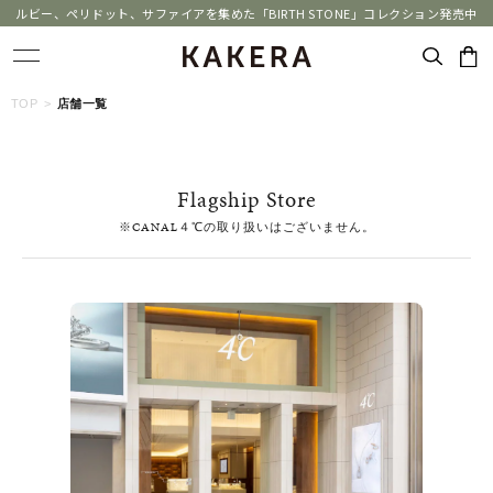
ルビー、ペリドット、サファイアを集めた「BIRTH STONE」コレクション発売中
キーワードで検索する
TOP
店舗一覧
人気検索キーワード
Flagship Store
#summer
#ダイヤモンド ネックレス
#くまのプーさん
※CANAL４℃の取り扱いはございません。
#ペア
#エタニティ
ブランド
KAKERA
カテゴリー
すべてのジュエリー
素材