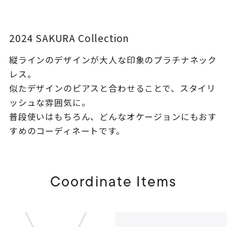
着用シーン
コレクション
2024 SAKURA Collection
縦ラインのデザインが大人な印象のプラチナネック
レディース
レス。
～
リングサイズ
似たデザインのピアスと合わせることで、スタイリ
ッシュな雰囲気に。
普段使いはもちろん、どんなオケージョンにもおす
メンズ
～
すめのコーディネートです。
リングサイズ
価格
¥0
¥400,
Coordinate Items
在庫
在庫ありのみ
すべて表示