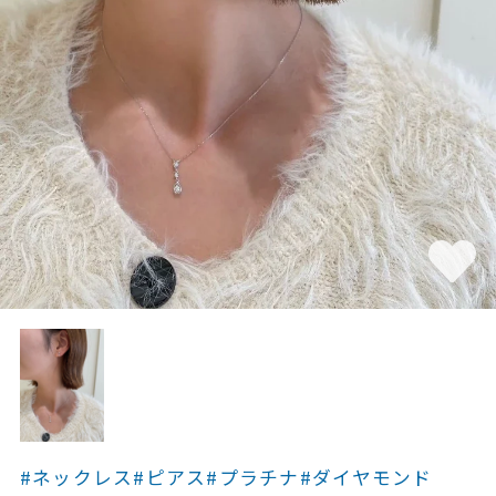
素材
カラー
誕生石
モチーフ
石の色
ファッションテイス
ト
#ネックレス
#ピアス
#プラチナ
#ダイヤモンド