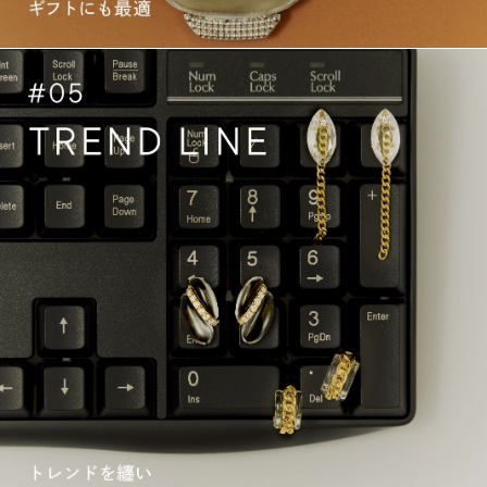
自
リ
由
に
ー
選
と。
ん
で
つ
け
こ
な
し
て、
今
日
の
私