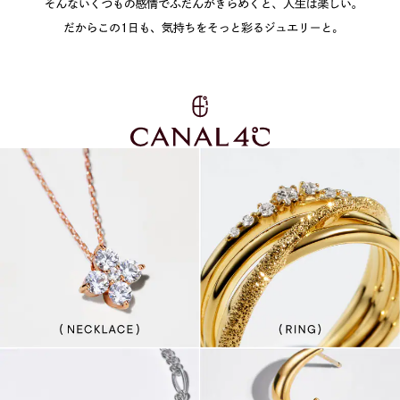
着用シーン
今
日
が
似
コレクション
好
た
き
よ
レディース
～
う
リングサイズ
カ
テ
な
ゴ
リ
毎
ー
メンズ
～
日
リングサイズ
で
も、
価格
¥0
¥400,
昨
日
在庫
在庫ありのみ
すべて表示
と
今