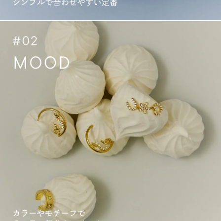
流
く
れ
つ
を。
も
気
の
分
が
感
上
情
が
で
る
ふ
お
だ
気
ん
に
が
入
き
り
ら
に
め