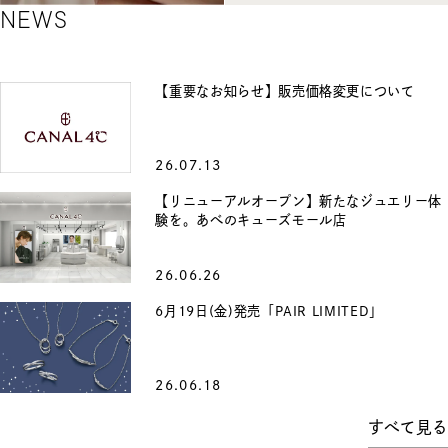
NEWS
大
RJC
切
認
な
証
ジ
【重要なお知らせ】販売価格変更について
ュ
エ
リ
ー
の
26.07.13
ア
フ
【リニューアルオープン】新たなジュエリー体
タ
ー
験を。あべのキューズモール店
ケ
ア
に
26.06.26
つ
い
6月19日(金)発売「PAIR LIMITED」
て
26.06.18
すべて見る