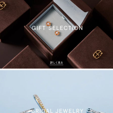
JEWELRY
GIFT
SELECTION
を
詳
し
く
見
る