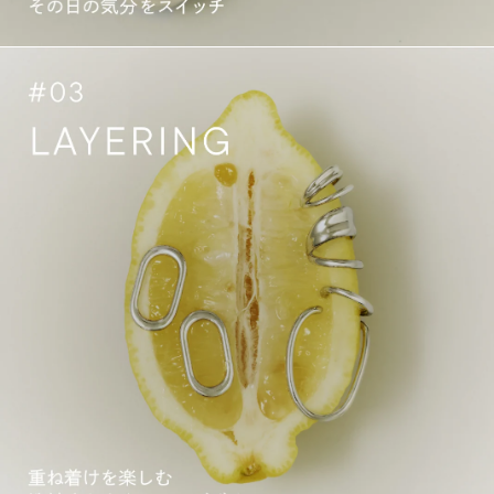
し
よ
く
う
と、
か。
人
あ、
生
こ
は
の
楽
組
し
み
い。
合
だ
わ
か
せ
新
ら
鮮
こ
か
の
も。
1