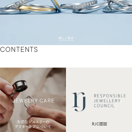
CONTENTS
BRIDAL
JEWELRY
を
詳
し
く
見
る