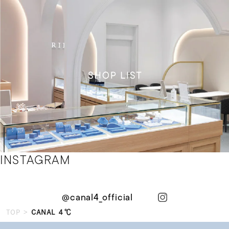
STORE
INSTAGRAM
ス
ト
ア
情
報
を
@canal4_official
詳
し
く
TOP
CANAL ４℃
見
る