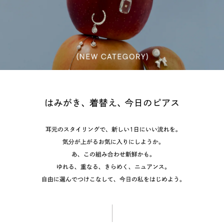
い
る。
は
っ
と
心
が
は
み
動
が
き、
く。
着
笑
替
え、
顔
今
が
耳
日
の
こ
元
ピ
の
ぼ