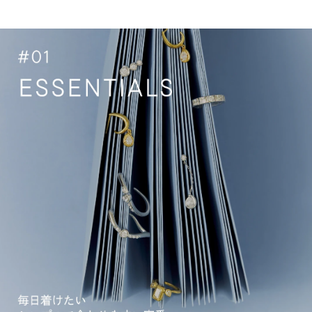
ア
ス
ス
れ
タ
る。
イ
ゆ
リ
る
ン
り
グ
と
で、
ほ
新
ど
し
け
い
1
る。
日
そ
に
ん
い
な
い
い