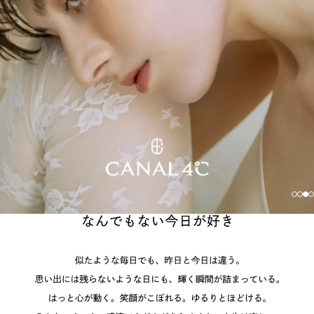
素材
カラー
誕生石
モチーフ
石の色
な
ん
ファッションテイス
で
ト
も
な
い