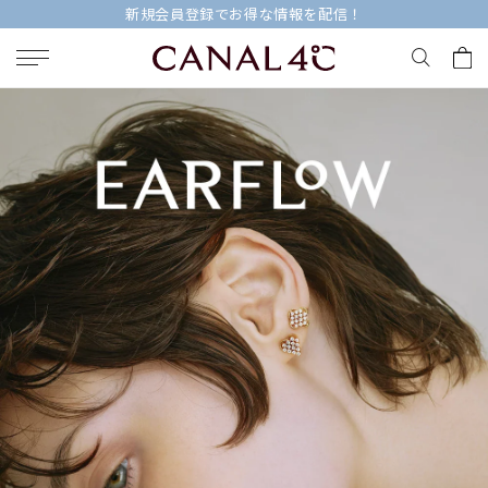
今すぐ贈れる「eギフト」対象商品はこちら
キーワードで検索する
人気検索キーワード
#ペア
#ハーフエタニティリング
#エタニティ
#ダイヤモンド ネックレス
#eギフト
ブランド
Canal４℃
カテゴリー
すべてのジュエリー