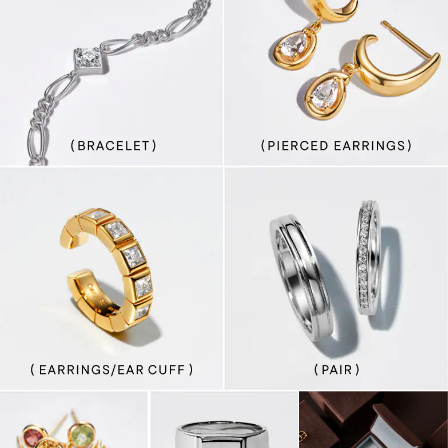
日
は
違
う。
思
い
出
に
は
残
ら
な
い
よ