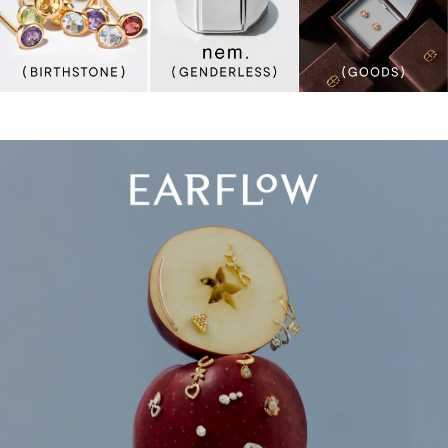
う
な
日
NEW
CATEGORY
に
も、
輝
く
瞬
間
が
詰
ま
っ
て