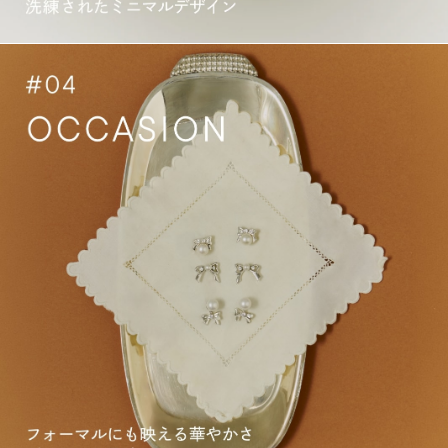
ゆ
日
れ
も、
る、
気
重
持
な
ち
る、
き
を
ら
そ
め
っ
く、
と
ニ
彩
ュ
る
ア
ジ
ン
ュ
ス。
エ