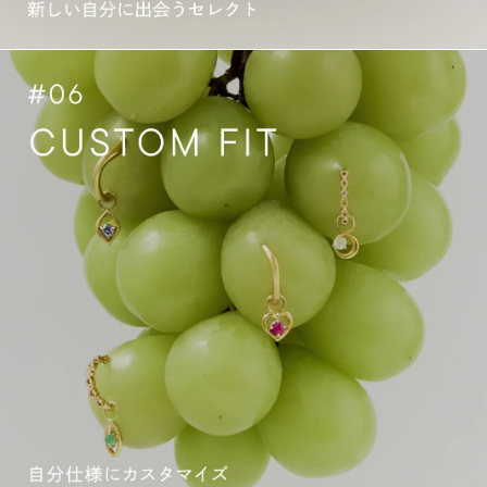
を
は
じ
め
よ
う。