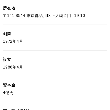
所在地
カラー
〒141-8544 東京都品川区上大崎2丁目19-10
誕生石
創業
モチーフ
1972年4月
石の色
設立
1986年4月
ファッションテイスト
着用シーン
資本金
4億円
コレクション