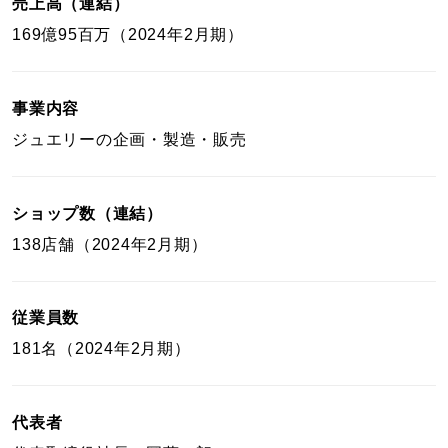
売上高（連結）
レディース
～
169億95百万（2024年2月期）
リングサイズ
メンズ
事業内容
～
リングサイズ
ジュエリーの企画・製造・販売
価格
¥0
¥400,000
ショップ数（連結）
138店舗（2024年2月期）
在庫
在庫ありのみ
すべて表示
従業員数
181名（2024年2月期）
代表者