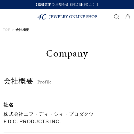
【価格改定のお知らせ 8月17日(月)より 】
キーワードで検索する
TOP
会社概要
Company
人気検索キーワード
#ペア
#eギフト
#ハーフエタニティリング
#刻印可
#メンズ ネックレス
会社概要
Profile
ブランド
社名
カテゴリー
すべてのジュエリー
株式会社エフ・ディ・シィ・プロダクツ
F.D.C. PRODUCTS INC.
素材