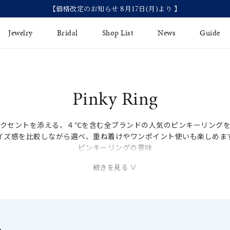
【価格改定のお知らせ 8月17日(月)より 】
Jewelry
Bridal
Shop List
News
Guide
リング
Fashion Jewelry
Brida
Pinky Ring
イヤリング
プレゼントガイド
永久保
アクセントを添える、４℃を含む全ブランドの人気のピンキーリングを
ジュエリーケア
ブライ
バングル
イズ感を比較しながら選べ、重ね着けやワンポイント使いも楽しめま
法人のお客様
ブライ
ピンキーリングの意味
ペアリング
の小指：自己表現力を高める、魅力アップ、魔除け、仕事で成果を出
すべてのアイテム
左手の小指：チャンスを引き寄せる、願いを叶える、恋人との絆を深
ズに合わせて、自分にぴったりのピンキーリングを一覧ページで比較
アジャスター