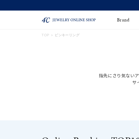
Brand
TOP
ピンキーリング
ネックレス
ネックレスチェー
Online Shop
ン
ピンキーリング
ピアス
ショッピングガイド
指先にさり気ない
よくあるご質問
イヤーカフ
ブレスレット
サ
ペアブレスレット
ペアネックレス
・右手
誕生石
限定ジュエリー
・
お好みのデザインやサイ
時計
ジュエリーポーチ
ブライダルリングはこ
ちら