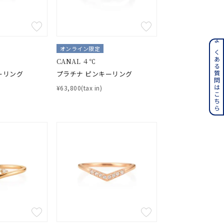
ンレス
よくある質問はこちら
オンライン限定
CANAL ４℃
ーリング
プラチナ ピンキーリング
その他
¥63,800(tax in)
誕生石
6月の誕生石
月の誕生石
12月の誕生石
ムーン
フラワー
イエロー
ブラウン