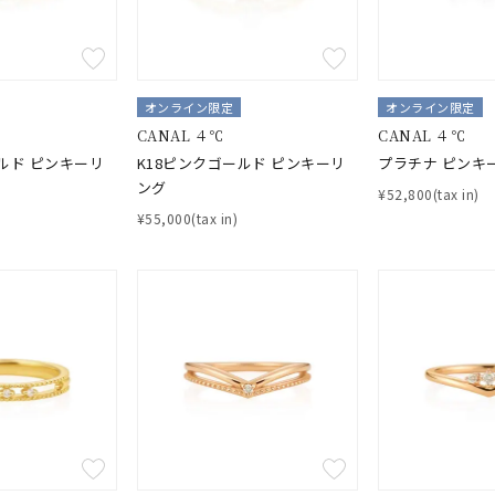
ナ
K18
K10
K7
ゴールド
シルバー
ステ
オンライン限定
オンライン限定
CANAL ４℃
CANAL ４℃
ルド ピンキーリ
K18ピンクゴールド ピンキーリ
プラチナ ピンキ
ーカラー
ピンクカラー
ホワイトカラー
トリプルカラー
ング
¥52,800(tax in)
¥55,000(tax in)
誕生石
2月の誕生石
3月の誕生石
4月の誕生石
5月の
誕生石
8月の誕生石
9月の誕生石
10月の誕生石
11
リセット
絞り込んで検索する
ハート
一粒
三石
パヴェ
ライン
馬蹄
ダブルループ
星座
イニシャル
リボン
その他
ホワイト
ピンク
パープル
ブルー
グリーン
マルチカラー