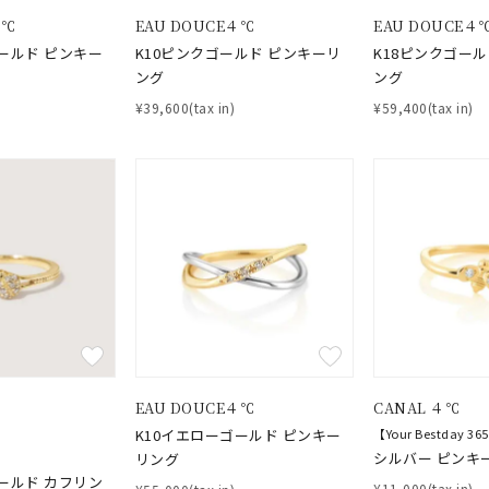
ニン
エレガント
カジュアル
フォーマル
モード
４℃
EAU DOUCE４℃
EAU DOUCE４
ールド ピンキー
K10ピンクゴールド ピンキーリ
K18ピンクゴー
ング
ング
ス
ご褒美
記念日
誕生日
気分転換
デート
¥39,600(tax in)
¥59,400(tax in)
ジュエリー
腕周りジュエリー
ペアジュエリー
ベストセレ
ンラインショップ限定
～
～
EAU DOUCE４℃
CANAL ４℃
¥400,00
K10イエローゴールド ピンキー
【Your Bestday 36
シルバー ピンキ
リング
ールド カフリン
¥11,000(tax in)