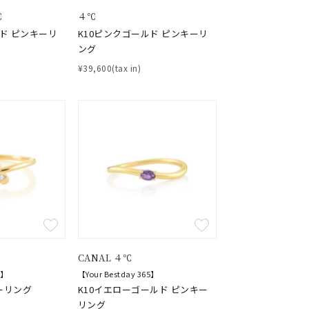
シンプル
ユニセックス
℃
４℃
ルド ピンキーリ
K10ピンクゴールド ピンキーリ
ング
結婚式
推し活
¥39,600(tax in)
クション
CANAL ４℃
0
5】
【Your Bestday 365】
ーリング
K10イエローゴールド ピンキー
リング