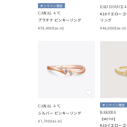
ファッションテイスト
フェミ
オンライン限定
EAU DOUCE
CANAL ４℃
K10イエローゴ
プラチナ ピンキーリング
リング
着用シーン
オフィ
¥59,400(tax in)
¥44,000(tax in)
耳周り
コレクション
公式オ
レディース
リングサイズ
メンズ
リングサイズ
オンライン限定
CANAL ４℃
価格
¥0
KAKERA
シルバー ピンキーリング
【MOTIF】
¥7,700(tax in)
K10イエローゴ