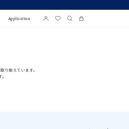
Application
カートに商品がありません。
l Jewelry
証
取り揃えています。
ダルサービス
す。
ダルリングの選び方
したい時
める
してお選びいただけます。