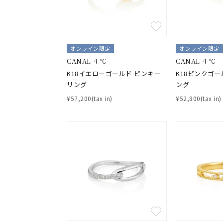
カテゴリー
素材
プラチ
オンライン限定
オンライン限定
CANAL ４℃
CANAL ４℃
K18イエローゴールド ピンキー
K18ピンクゴー
カラー
イエロ
リング
ング
¥57,200(tax in)
¥52,800(tax in)
1月の
誕生石
7月の
しずく
モチーフ
クロス
クリア
石の色
レッド