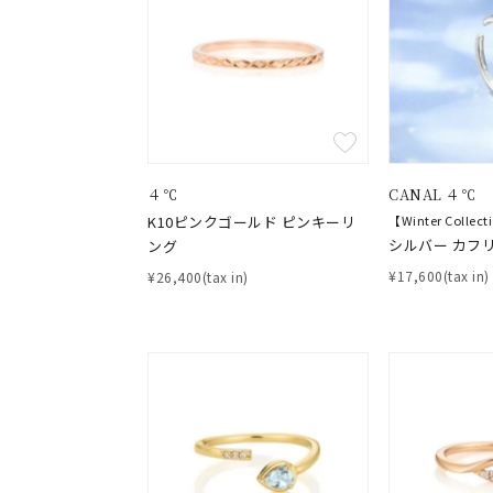
おすすめ順
価格が安い
４℃
CANAL ４℃
価格が高い
K10ピンクゴールド ピンキーリ
【Winter Collec
新着順
お気に入り登録数
シルバー カフ
ング
¥17,600(tax in)
¥26,400(tax in)
人気検索キーワード
#ペア
ブランド