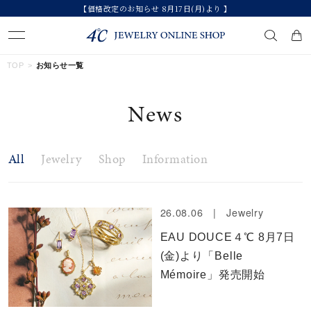
【価格改定のお知らせ 8月17日(月)より 】
キーワードで検索する
TOP
お知らせ一覧
News
人気検索キーワード
#summer
#ダイヤモンド ネックレス
#くまのプーさん
All
Jewelry
Shop
Information
#ペア
#エタニティ
ブランド
26.08.06 |
Jewelry
EAU DOUCE４℃ 8月7日
カテゴリー
すべてのジュエリー
(金)より「Belle
Mémoire」発売開始
素材