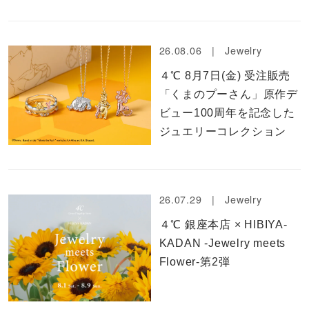
カラー
誕生石
26.08.06 |
Jewelry
４℃ 8月7日(金) 受注販売
モチーフ
「くまのプーさん」原作デ
ビュー100周年を記念した
石の色
ジュエリーコレクション
ファッションテイスト
着用シーン
26.07.29 |
Jewelry
４℃ 銀座本店 × HIBIYA-
コレクション
KADAN -Jewelry meets
Flower-第2弾
レディース
～
リングサイズ