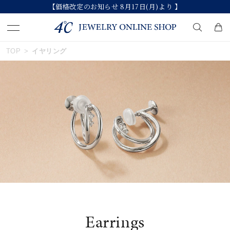
【価格改定のお知らせ 8月17日(月)より 】
おすすめ順
TOP
イヤリング
キーワードで検索する
価格が安い
人気検索キーワード
価格が高い
#summer
#ペア
#ダイヤモンド ネックレス
新着順
#エタニティ
#くまのプーさん
お気に入り登録数
ブランド
Earrings
カテゴリー
イヤリング
並び替え