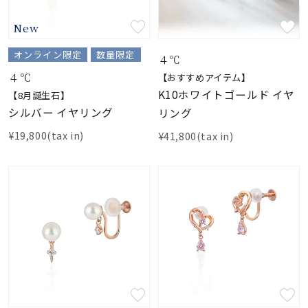
着用シーン
New
コレクション
オンライン限定
数量限定
４℃
４℃
【おすすめアイテム】
レディース
K10ホワイトゴールド イヤ
【8月誕生石】
～
リングサイズ
シルバー イヤリング
リング
¥19,800(tax in)
¥41,800(tax in)
メンズ
～
リングサイズ
価格
¥0
¥400,
在庫
在庫ありのみ
すべて表示