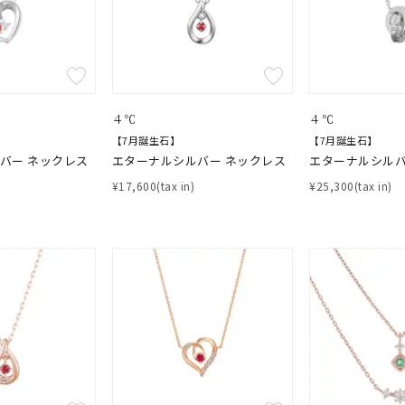
ス
ご褒美
記念日
誕生日
気分転換
デート
ジュエリー
腕周りジュエリー
ペアジュエリー
ベストセレ
４℃
４℃
ンラインショップ限定
【7月誕生石】
【7月誕生石】
バー ネックレス
エターナルシルバー ネックレス
エターナルシルバ
¥17,600(tax in)
¥25,300(tax in)
～
～
¥400,00
庫ありのみ
すべて表示