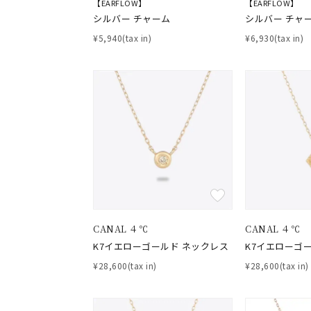
【EARFLOW】
【EARFLOW】
シルバー チャーム
シルバー チャ
¥5,940(tax in)
¥6,930(tax in)
おすすめ順
価格が安い
価格が高い
新着順
お気に入り登録数
人気検索キーワード
#ペア
CANAL ４℃
CANAL ４℃
K7イエローゴールド ネックレス
K7イエローゴ
ブランド
¥28,600(tax in)
¥28,600(tax in)
カテゴリー