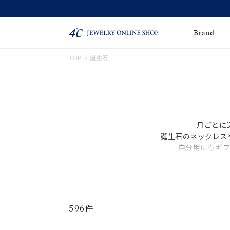
Brand
TOP
誕生石
ネックレス
ネックレスチェー
Online Shop
ン
ピンキーリング
ピアス
ショッピングガイド
月ごとに
よくあるご質問
イヤーカフ
ブレスレット
誕生石のネックレス
自分用にもギフ
ペアブレスレット
ペアネックレス
誕生石
限定ジュエリー
時計
ジュエリーポーチ
596件
ブライダルリングはこ
ちら