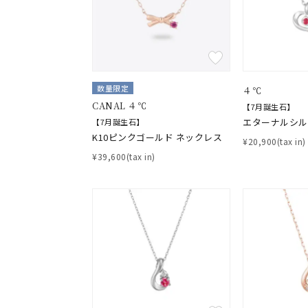
着用シーン
オフィ
耳周り
コレクション
数量限定
４℃
公式オ
CANAL ４℃
【7月誕生石】
エターナルシル
【7月誕生石】
K10ピンクゴールド ネックレス
レディース
¥20,900(tax in)
リングサイズ
¥39,600(tax in)
メンズ
リングサイズ
価格
¥0
在庫
在