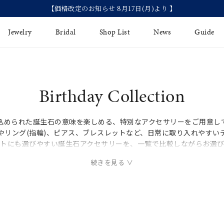
【価格改定のお知らせ 8月17日(月)より 】
Jewelry
Bridal
Shop List
News
Guide
リング
Fashion Jewelry
Brida
Birthday Collection
イヤリング
プレゼントガイド
永久保
込められた誕生石の意味を楽しめる、特別なアクセサリーをご用意し
ジュエリーケア
ブライ
バングル
やリング(指輪)、ピアス、ブレスレットなど、日常に取り入れやすい
法人のお客様
ブライ
トにも選びやすい誕生石アクセサリーを、一覧で比較しながらお選
ペアリング
すべてのアイテム
アジャスター