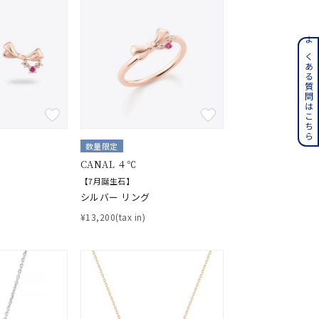
ンレス
よくある質問はこちら
その他
誕生石
6月の誕生石
数量限定
月の誕生石
12月の誕生石
CANAL ４℃
【7月誕生石】
ムーン
フラワー
シルバー リング
¥13,200(tax in)
イエロー
ブラウン
シンプル
ユニセックス