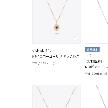
素材
プラチ
カラー
イエロ
1月の
誕生石
数量限定
CANAL ４℃
7月の
４℃
K7イエローゴールド ネックレス
【7月誕生石】
¥28,600(tax in)
しずく
K10ピンクゴー
モチーフ
クロス
¥41,800(tax in)
クリア
石の色
レッド
ファッションテイスト
フェミ