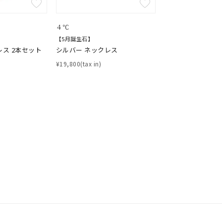
４℃
【5月誕生石】
レス 2本セット
シルバー ネックレス
¥19,800(tax in)