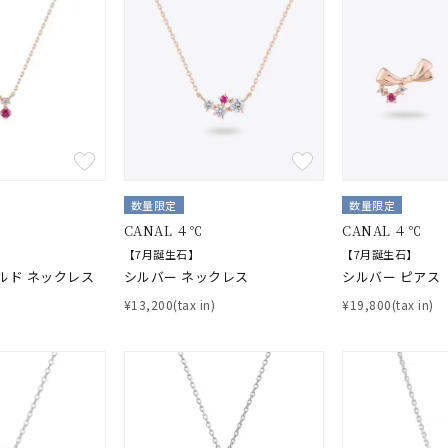
ナ
K18
K10
K7
ゴールド
シルバー
ステ
ーカラー
ピンクカラー
ホワイトカラー
トリプルカラー
誕生石
2月の誕生石
3月の誕生石
4月の誕生石
5月の
数量限定
数量限定
誕生石
8月の誕生石
9月の誕生石
10月の誕生石
11
CANAL ４℃
CANAL ４℃
【7月誕生石】
【7月誕生石】
リセット
絞り込んで検索する
ハート
一粒
三石
パヴェ
ライン
馬蹄
ルド ネックレス
シルバー ネックレス
シルバー ピアス
ダブルループ
星座
イニシャル
リボン
その他
¥13,200(tax in)
¥19,800(tax in)
ホワイト
ピンク
パープル
ブルー
グリーン
マルチカラー
ニン
エレガント
カジュアル
フォーマル
モード