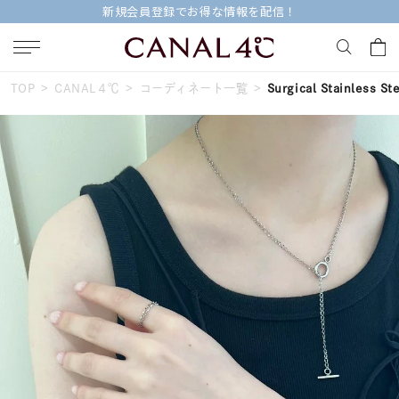
新規会員登録でお得な情報を配信！
TOP
CANAL４℃
コーディネート一覧
Surgical Stainless St
キーワードで検索する
人気検索キーワード
#ペア
#eギフト
#ハーフエタニティリング
#刻印可
#メンズ ネックレス
ブランド
Canal４℃
カテゴリー
すべてのジュエリー