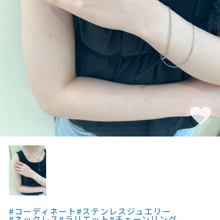
素材
カラー
誕生石
モチーフ
石の色
ファッションテイス
ト
#コーディネート
#ステンレスジュエリー
#ネックレス
#ラリエット
#チェーンリング