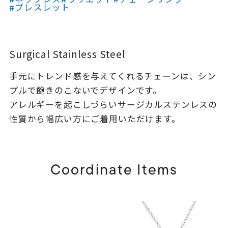
着用シーン
#ブレスレット
コレクション
Surgical Stainless Steel
レディース
手元にトレンド感を与えてくれるチェーンは、シン
～
リングサイズ
プルで飽きのこないでデザインです。
アレルギーを起こしづらいサージカルステンレスの
性質から幅広い方にご着用いただけます。
メンズ
～
リングサイズ
Coordinate Items
価格
¥0
¥400,
在庫
在庫ありのみ
すべて表示