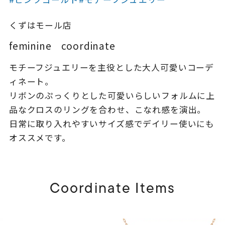
着用シーン
くずはモール店
コレクション
feminine coordinate
モチーフジュエリーを主役とした大人可愛いコーデ
レディース
～
ィネート。
リングサイズ
リボンのぷっくりとした可愛いらしいフォルムに上
品なクロスのリングを合わせ、こなれ感を演出。
メンズ
日常に取り入れやすいサイズ感でデイリー使いにも
～
リングサイズ
オススメです。
価格
¥0
¥400,
Coordinate Items
在庫
在庫ありのみ
すべて表示