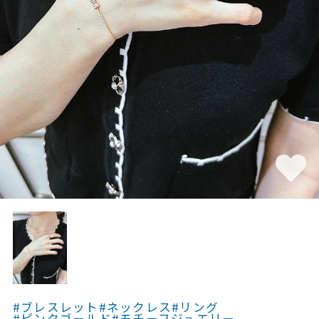
素材
カラー
誕生石
モチーフ
石の色
ファッションテイス
ト
#ブレスレット
#ネックレス
#リング
#ピンクゴールド
#モチーフジュエリー