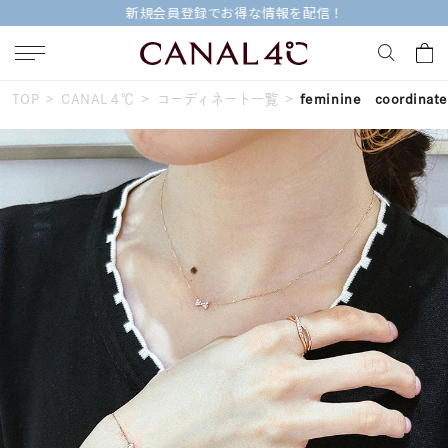
新規会員登録でお得な情報を配信！
TOP
CANAL４℃
コーディネート一覧
feminine coordinate
キーワードで検索する
人気検索キーワード
#summer
#ダイヤモンド ネックレス
#くまのプーさん
#ペア
#エタニティ
ブランド
Canal４℃
カテゴリー
すべてのジュエリー