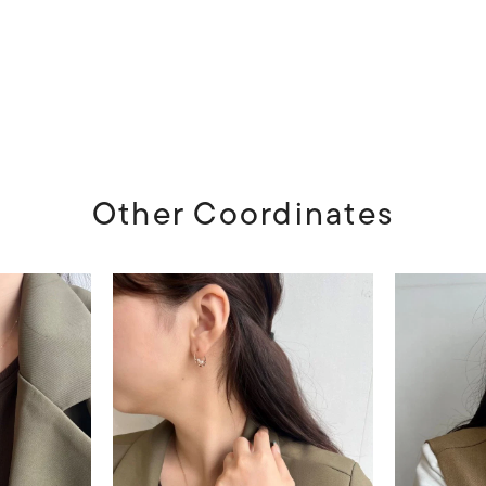
Other Coordinates
r
#ペア
#ダイヤモンド ネックレス
#エタニティ
#くまのプ