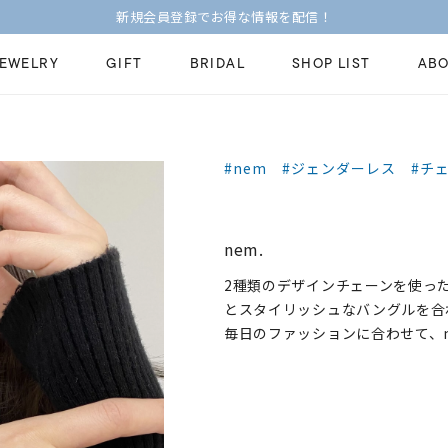
新規会員登録でお得な情報を配信！
JEWELRY
GIFT
BRIDAL
SHOP LIST
ABO
ピンキーリング
ピアス
Fashion Jewelry
Brid
#nem
#ジェンダーレス
#チ
ペアネックレス
ペアリング
プレゼントガイド
永久
新着商品
限定ジュエリ
ジュエリーケア
ブラ
nem.
ーチ
アジャスター
ブライダルリ
法人のお客様
ブラ
2種類のデザインチェーンを使っ
とスタイリッシュなバングルを合
毎日のファッションに合わせて、