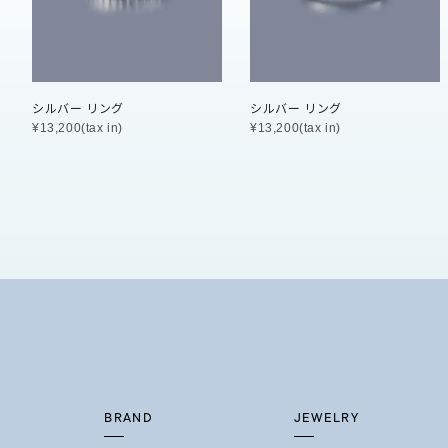
石の色
レッド
ファッションテイスト
フェミ
シルバー リング
シルバー リング
¥13,200(tax in)
¥13,200(tax in)
着用シーン
オフィ
耳周り
コレクション
公式オ
レディース
リングサイズ
メンズ
リングサイズ
BRAND
JEWELRY
価格
¥0