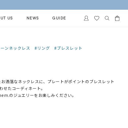
UT US
NEWS
GUIDE
カートに商品がありません。
イヤリング
al Jewelry
ェーンネックレス
#リング
#ブレスレット
ペアブレスレット
保証
ー
ベストセラー
イダルサービス
ングはこちら
イダルリングの選び方
たお洒落なネックレスに、プレートがポイントのブレスレット
わせたコーディネート。
nem.のジュエリーをお楽しみください。