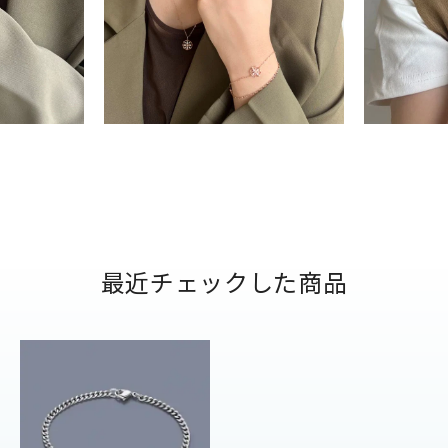
ナ
K18
K10
K7
ゴールド
シルバー
ステ
ーカラー
ピンクカラー
ホワイトカラー
トリプルカラー
誕生石
2月の誕生石
3月の誕生石
4月の誕生石
5月
最近チェックした商品
誕生石
8月の誕生石
9月の誕生石
10月の誕生石
11
リセット
絞り込んで検索する
ハート
一粒
三石
パヴェ
ライン
馬蹄
ダブルループ
星座
イニシャル
リボン
その他
ホワイト
ピンク
パープル
ブルー
グリーン