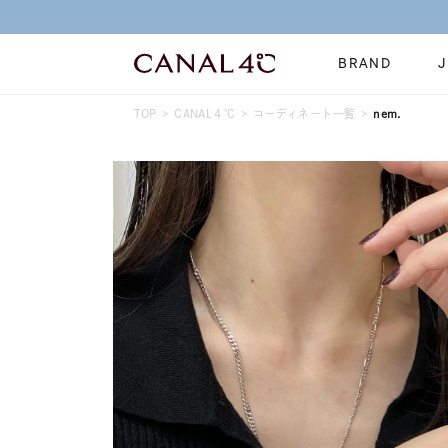
BRAND
TOP
CANAL４℃
コーディネート一覧
nem.
ネックレス
リング
Online Shop
イヤーカフ
ブレスレット
ショッピングガイド
時計
誕生石
よくあるご質問
すべてのジュエリー
ジュエリーポ