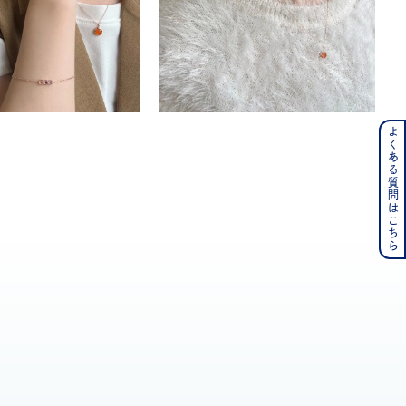
よくある質問はこちら
ンレス
その他
の誕生石
6月の誕生石
月の誕生石
12月の誕生石
ムーン
フラワー
イエロー
ブラウン