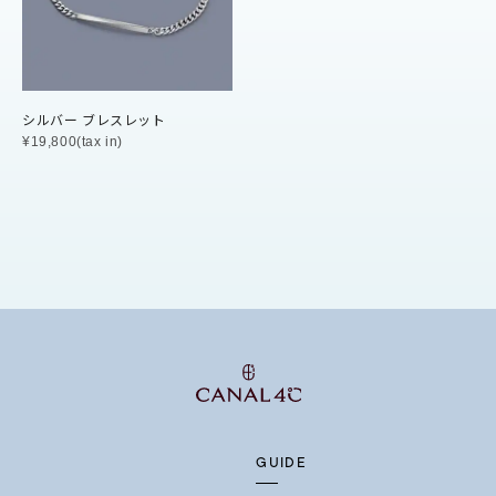
マルチカラー
ニン
エレガント
カジュアル
フォーマル
モード
シルバー ブレスレット
¥19,800(tax in)
ス
ご褒美
記念日
誕生日
気分転換
デート
ジュエリー
腕周りジュエリー
ペアジュエリー
ベストセ
ンラインショップ限定
～
～
GUIDE
¥400,00