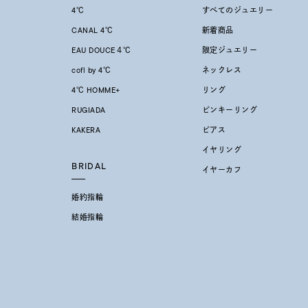
4℃
すべてのジュエリー
CANAL 4℃
新着商品
在庫
在
EAU DOUCE４℃
限定ジュエリー
cofl by 4℃
ネックレス
4℃ HOMME+
リング
RUGIADA
ピンキーリング
KAKERA
ピアス
イヤリング
BRIDAL
イヤーカフ
婚約指輪
結婚指輪