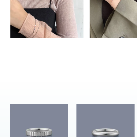
カテゴリー
素材
プラチ
カラー
イエロ
1月の
誕生石
7月の
しずく
モチーフ
クロス
クリア