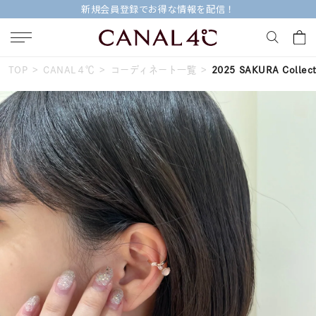
新規会員登録でお得な情報を配信！
TOP
CANAL４℃
コーディネート一覧
2025 SAKURA Collect
キーワードで検索する
人気検索キーワード
#ペア
#eギフト
#ハーフエタニティリング
#刻印可
#メンズ ネックレス
ブランド
Canal４℃
カテゴリー
すべてのジュエリー