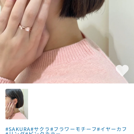
素材
カラー
誕生石
モチーフ
石の色
ファッションテイス
ト
#SAKURA
#サクラ
#フラワーモチーフ
#イヤーカフ
#リング
#ピンクカラー