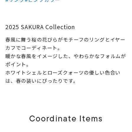
着用シーン
コレクション
2025 SAKURA Collection
春風に舞う桜の花びらがモチーフのリングとイヤー
レディース
～
カフでコーディネート。
リングサイズ
暖かな春風をイメージした、やわらかなフォルムが
ポイント。
メンズ
ホワイトシェルとローズクォーツの優しい色合い
～
リングサイズ
は、春の装いにぴったりです。
価格
¥0
¥400,
Coordinate Items
在庫
在庫ありのみ
すべて表示