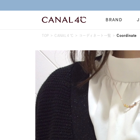
BRAND
TOP
CANAL４℃
コーディネート一覧
Coordinate
ネックレス
リング
Online Shop
イヤーカフ
ブレスレット
ショッピングガイド
時計
誕生石
よくあるご質問
すべてのジュエリー
ジュエリーポ