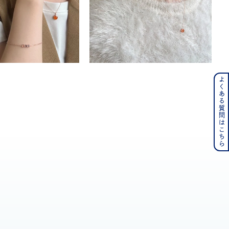
よくある質問はこちら
ンレス
その他
の誕生石
6月の誕生石
月の誕生石
12月の誕生石
ムーン
フラワー
イエロー
ブラウン