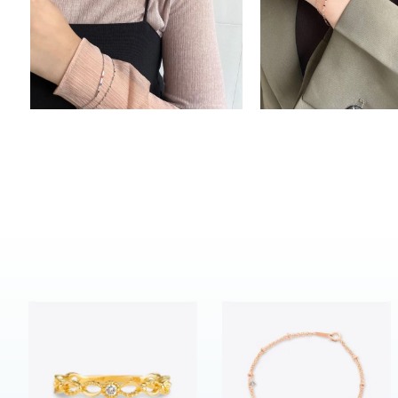
ブランド
カテゴリー
素材
プラチ
カラー
イエロ
1月の
誕生石
7月の
しずく
モチーフ
クロス
クリア