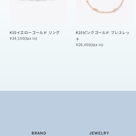
石の色
レッド
ファッションテイスト
フェミ
K10イエローゴールド リング
K10ピンクゴールド ブレスレッ
ト
¥34,100(tax in)
着用シーン
オフィ
¥26,400(tax in)
耳周り
コレクション
公式オ
レディース
リングサイズ
メンズ
リングサイズ
BRAND
JEWELRY