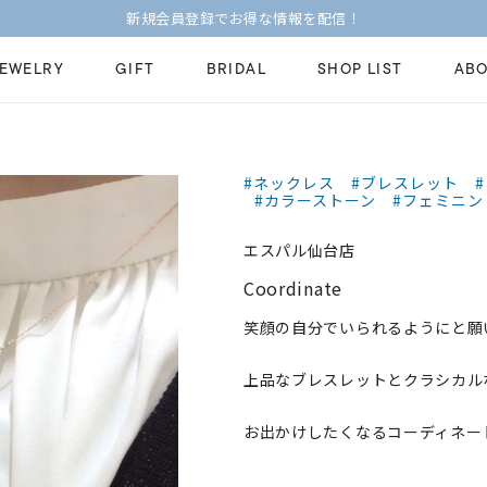
新規会員登録でお得な情報を配信！
JEWELRY
GIFT
BRIDAL
SHOP LIST
ABO
ピンキーリング
ピアス
Fashion Jewelry
Brid
#ネックレス
#ブレスレット
#カラーストーン
#フェミニン
ペアネックレス
ペアリング
プレゼントガイド
永久
新着商品
限定ジュエリ
エスパル仙台店
ジュエリーケア
ブラ
Coordinate
ーチ
アジャスター
ブライダルリ
法人のお客様
ブラ
笑顔の自分でいられるようにと願
上品なブレスレットとクラシカル
お出かけしたくなるコーディネー