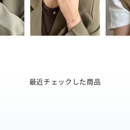
ナ
K18
K10
K7
ゴールド
シルバー
ステ
ーカラー
ピンクカラー
ホワイトカラー
トリプルカラー
最近チェックした商品
誕生石
2月の誕生石
3月の誕生石
4月の誕生石
5月
誕生石
8月の誕生石
9月の誕生石
10月の誕生石
11
リセット
絞り込んで検索する
ハート
一粒
三石
パヴェ
ライン
馬蹄
ダブルループ
星座
イニシャル
リボン
その他
ホワイト
ピンク
パープル
ブルー
グリーン