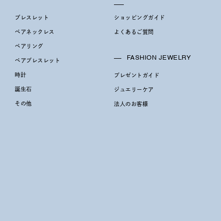
¥400,00
ブレスレット
ショッピングガイド
ペアネックレス
よくあるご質問
庫ありのみ
すべて表示
ペアリング
FASHION JEWELRY
ペアブレスレット
時計
プレゼントガイド
誕生石
ジュエリーケア
その他
法人のお客様