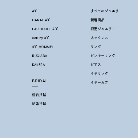
価格
¥0
4℃
すべてのジュエリー
CANAL 4℃
新着商品
在庫
在
EAU DOUCE４℃
限定ジュエリー
cofl by 4℃
ネックレス
4℃ HOMME+
リング
RUGIADA
ピンキーリング
KAKERA
ピアス
イヤリング
BRIDAL
イヤーカフ
婚約指輪
結婚指輪