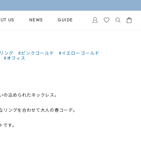
UT US
NEWS
GUIDE
カートに商品がありません。
イヤリング
al Jewelry
#リング
#ピンクゴールド
#イエローゴールド
#オフィス
ペアブレスレット
保証
ー
ベストセラー
イダルサービス
ングはこちら
イダルリングの選び方
いの込められたネックレス。
なリングを合わせて大人の春コーデ。
トです。