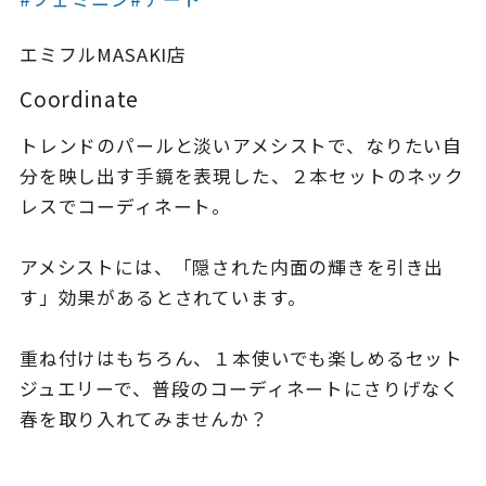
着用シーン
エミフルMASAKI店
コレクション
Coordinate
トレンドのパールと淡いアメシストで、なりたい自
レディース
～
分を映し出す手鏡を表現した、２本セットのネック
リングサイズ
レスでコーディネート。
メンズ
アメシストには、「隠された内面の輝きを引き出
～
リングサイズ
す」効果があるとされています。
重ね付けはもちろん、１本使いでも楽しめるセット
価格
¥0
¥400,
ジュエリーで、普段のコーディネートにさりげなく
春を取り入れてみませんか？
在庫
在庫ありのみ
すべて表示