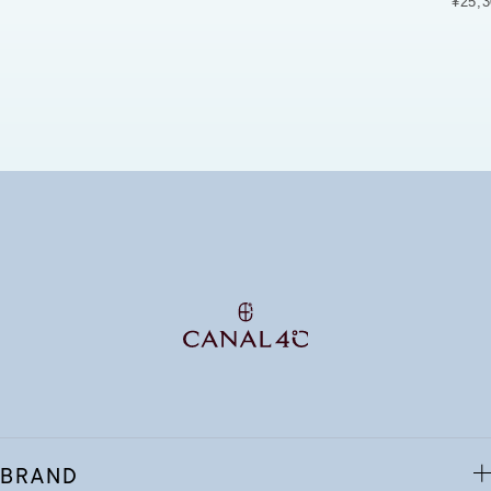
¥25,3
BRAND