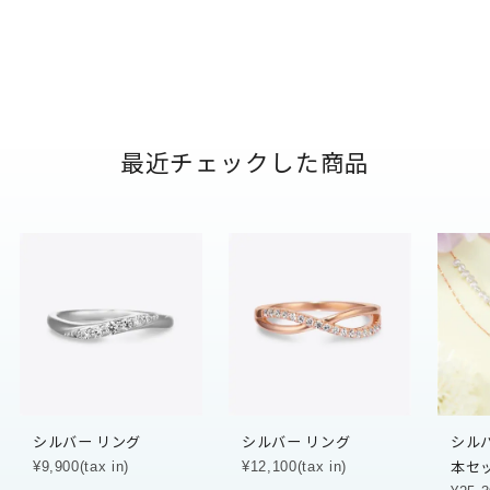
最近チェックした商品
シルバー リング
シルバー リング
シルバ
本セ
¥9,900(tax in)
¥12,100(tax in)