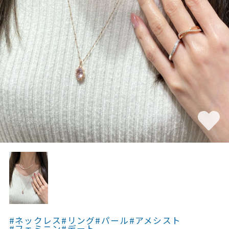
素材
カラー
誕生石
モチーフ
石の色
ファッションテイス
ト
#ネックレス
#リング
#パール
#アメシスト
#フェミニン
#デート