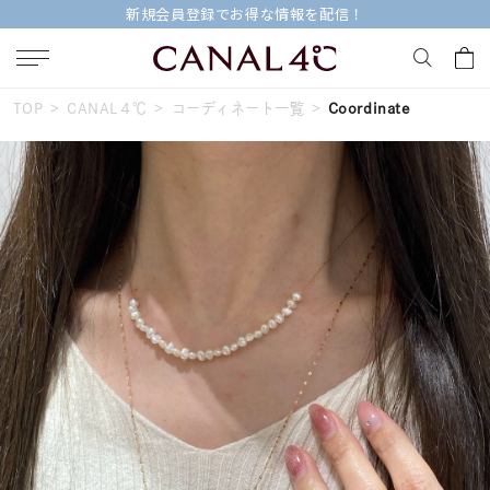
新規会員登録でお得な情報を配信！
TOP
CANAL４℃
コーディネート一覧
Coordinate
キーワードで検索する
人気検索キーワード
#summer
#ペア
#ダイヤモンド ネックレス
#エタニティ
#くまのプーさん
ブランド
Canal４℃
カテゴリー
すべてのジュエリー