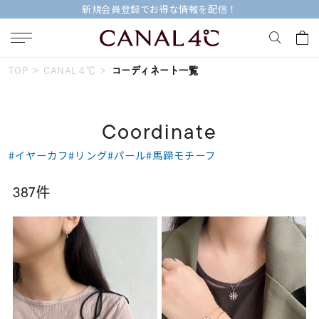
新規会員登録でお得な情報を配信！
TOP
CANAL４℃
コーディネート一覧
キーワードで検索する
Coordinate
人気検索キーワード
#イヤーカフ
#リング
#パール
#馬蹄モチーフ
#ペア
#ハーフエタニティリング
#エタニティ
387件
#ダイヤモンド ネックレス
#eギフト
ブランド
Canal４℃
カテゴリー
すべてのジュエリー