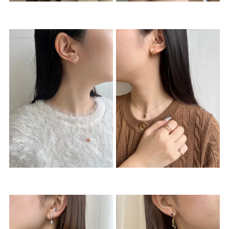
着用シーン
コレクション
レディース
～
リングサイズ
メンズ
～
リングサイズ
価格
¥0
¥400,
在庫
在庫ありのみ
すべて表示