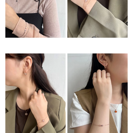
素材
カラー
誕生石
モチーフ
石の色
ファッションテイス
ト