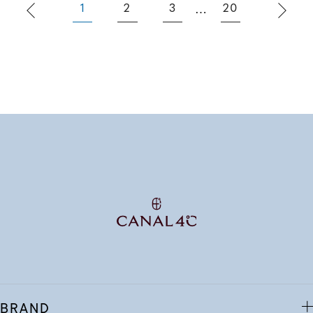
1
2
3
20
⋯
BRAND