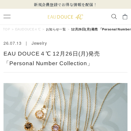
新規会員登録でお得な情報を配信！
キーワードで検索する
TOP
EAUDOUCE４℃
お知らせ一覧
12月26日(月)発売 「Personal Number 
26.07.13 | Jewelry
人気検索キーワード
EAU DOUCE４℃ 12月26日(月)発売
#ペア
#ハーフエタニティリング
#エタニティ
「Personal Number Collection」
#ダイヤモンド ネックレス
#eギフト
ブランド
EAU DOUCE４℃
カテゴリー
すべてのジュエリー
素材