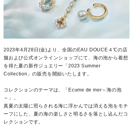
カラー
誕生石
モチーフ
2023年4月28日(金)より、全国のEAU DOUCE４℃の店
石の色
舗および公式オンラインショップにて、海の泡から着想
を得た夏の新作ジュエリー「2023 Summer
ファッションテイスト
Collection」の販売を開始いたします。
着用シーン
コレクションのテーマは、「Ecume de mer～海の泡
～」。
コレクション
真夏の太陽に照らされる海に浮かんでは消える泡をモチ
ーフにした、夏の海の楽しさと明るさを落とし込んだコ
レディース
レクションです。
～
リングサイズ