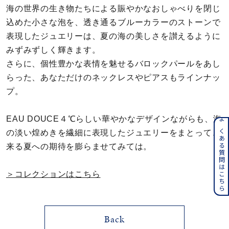
海の世界の生き物たちによる賑やかなおしゃべりを閉じ
メンズ
込めた小さな泡を、透き通るブルーカラーのストーンで
～
リングサイズ
表現したジュエリーは、夏の海の美しさを讃えるように
みずみずしく輝きます。
価格
¥0
¥400,000
さらに、個性豊かな表情を魅せるバロックパールをあし
らった、あなただけのネックレスやピアスもラインナッ
プ。
在庫
在庫ありのみ
すべて表示
EAU DOUCE４℃らしい華やかなデザインながらも、海
よくある質問はこちら
の淡い煌めきを繊細に表現したジュエリーをまとって、
来る夏への期待を膨らませてみては。
＞コレクションはこちら
Back