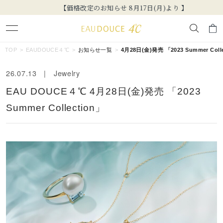
【価格改定のお知らせ 8月17日(月)より 】
キーワードで検索する
TOP
EAUDOUCE４℃
お知らせ一覧
4月28日(金)発売 「2023 Summer Coll
26.07.13 | Jewelry
人気検索キーワード
EAU DOUCE４℃ 4月28日(金)発売 「2023
#ペア
#eギフト
#ハーフエタニティリング
#刻印可
Summer Collection」
#メンズ ネックレス
ブランド
EAU DOUCE４℃
カテゴリー
すべてのジュエリー
素材