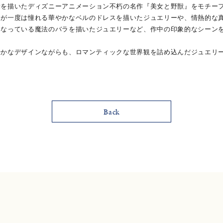
愛を描いたディズニーアニメーション不朽の名作『美女と野獣』をモチー
もが一度は憧れる華やかなベルのドレスを描いたジュエリーや、情熱的な
になっている魔法のバラを描いたジュエリーなど、作中の印象的なシーン
い華やかなデザインながらも、ロマンティックな世界観を詰め込んだジュエリ
ナ
K18
K10
K7
ゴールド
シルバー
ステ
ーカラー
ピンクカラー
ホワイトカラー
トリプルカラー
Back
誕生石
2月の誕生石
3月の誕生石
4月の誕生石
5月の
誕生石
8月の誕生石
9月の誕生石
10月の誕生石
11
リセット
絞り込んで検索する
ハート
一粒
三石
パヴェ
ライン
馬蹄
ダブルループ
星座
イニシャル
リボン
その他
ホワイト
ピンク
パープル
ブルー
グリーン