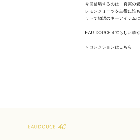
今回登場するのは、真実の
レモンクォーツを主役に誰
ットで物語のキーアイテム
カテゴリー
EAU DOUCE４℃らし
素材
プラチ
＞コレクションはこちら
カラー
イエロ
1月の
誕生石
7月の
しずく
モチーフ
クロス
クリア