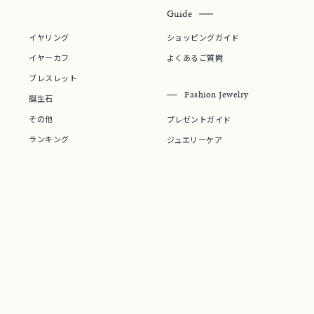
Guide
マルチカラー
イヤリング
ショッピングガイド
ニン
エレガント
カジュアル
フォーマル
モード
イヤーカフ
よくあるご質問
ブレスレット
Fashion Jewelry
ス
ご褒美
記念日
誕生日
気分転換
デート
誕生石
その他
プレゼントガイド
ジュエリー
腕周りジュエリー
ペアジュエリー
ベストセレ
ランキング
ジュエリーケア
ンラインショップ限定
～
～