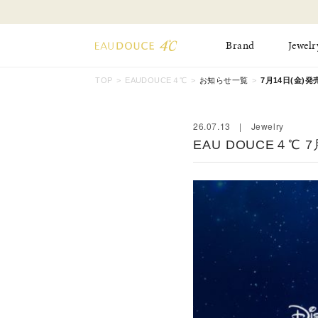
Brand
Jewelr
TOP
EAUDOUCE４℃
お知らせ一覧
7月14日(金)発売 「
All Jewelry
New Item
Online Shop
26.07.13 | Jewelry
Pinky Ring
Pierced Earrings
EAU DOUCE４℃ 7月1
ショッピングガイド
Bangle
Birthday Collecti
よくあるご質問