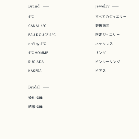
石の色
Brand
Jewelry
レッド
4℃
すべてのジュエリー
ファッションテイスト
フェミ
CANAL 4℃
新着商品
EAU DOUCE４℃
限定ジュエリー
着用シーン
オフィ
cofl by 4℃
ネックレス
4℃ HOMME+
リング
耳周り
RUGIADA
ピンキーリング
コレクション
公式オ
KAKERA
ピアス
Bridal
レディース
リングサイズ
婚約指輪
結婚指輪
メンズ
リングサイズ