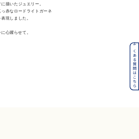
フに描いたジュエリー。
真っ赤なロードライトガーネ
を表現しました。
ーに心躍らせて。
ンレス
よくある質問はこちら
その他
誕生石
6月の誕生石
月の誕生石
12月の誕生石
ムーン
フラワー
イエロー
ブラウン