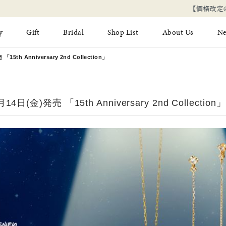
【価格改定のお知らせ 8月17日(月)より 】
y
Gift
Bridal
Shop List
About Us
N
15th Anniversary 2nd Collection」
Limited Jewelry
Necklace
Fashion Jewelry
Brida
Earring
Ear Cuff
4日(金)発売 「15th Anniversary 2nd Collection」
ジュエリーケア
永久保
on
Jewelry Pouch
Adjuster
ブライ
ブライ