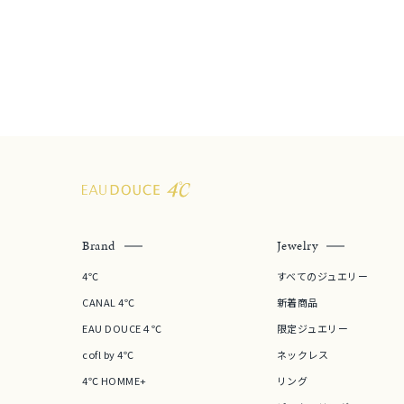
しずく
モチーフ
クロス
クリア
石の色
レッド
ファッションテイスト
フェミ
着用シーン
オフィ
Brand
Jewelry
4℃
すべてのジュエリー
耳周り
コレクション
CANAL 4℃
新着商品
公式オ
EAU DOUCE４℃
限定ジュエリー
cofl by 4℃
ネックレス
レディース
4℃ HOMME+
リング
リングサイズ