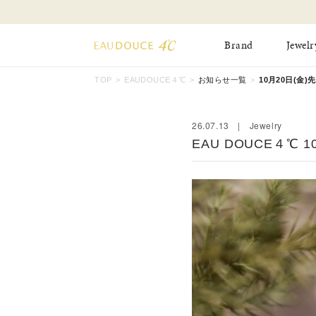
Brand
Jewelr
TOP
EAUDOUCE４℃
お知らせ一覧
10月20日(金)先行
All Jewelry
New Item
Online Shop
26.07.13 | Jewelry
Pinky Ring
Pierced Earrings
EAU DOUCE４℃ 10
ショッピングガイド
Bangle
Birthday Collecti
よくあるご質問