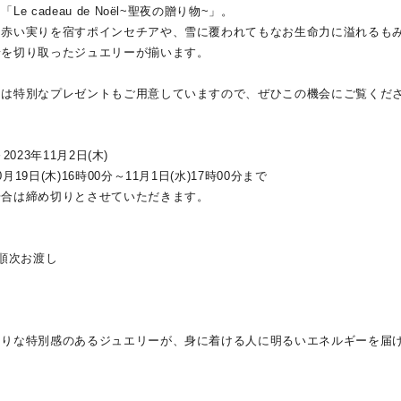
 cadeau de Noël~聖夜の贈り物~」。
な赤い実りを宿すポインセチアや、雪に覆われてもなお生命力に溢れるも
r
#ペア
#ダイヤモンド ネックレス
#エタニティ
#くまのプー
景を切り取ったジュエリーが揃います。
には特別なプレゼントもご用意していますので、ぜひこの機会にご覧くだ
2023年11月2日(木)
9日(木)16時00分～11月1日(水)17時00分まで
場合は締め切りとさせていただきます。
ナ
K18
K10
K7
ゴールド
シルバー
ステ
降順次お渡し
ーカラー
ピンクカラー
ホワイトカラー
トリプルカラー
たりな特別感のあるジュエリーが、身に着ける人に明るいエネルギーを届
誕生石
2月の誕生石
3月の誕生石
4月の誕生石
5月の
誕生石
8月の誕生石
9月の誕生石
10月の誕生石
11