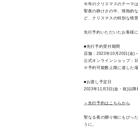
今年のクリスマスのテーマは「Le
聖夜の静けさの中、情熱的
人気検索キーワード
#summe
ど、クリスマスの特別な情
先行予約いただいたお客様
ブランド
■先行予約受付期間
店舗：2023年10月20日(金)～
公式オンラインショップ：10月1
カテゴリー
※予約可能数上限に達した
■お渡し予定日
素材
プラチ
2023年11月3日(金・祝)以
カラー
イエロ
＞先行予約はこちらから
聖なる夜の贈り物にもぴっ
1月の
うに。
誕生石
7月の