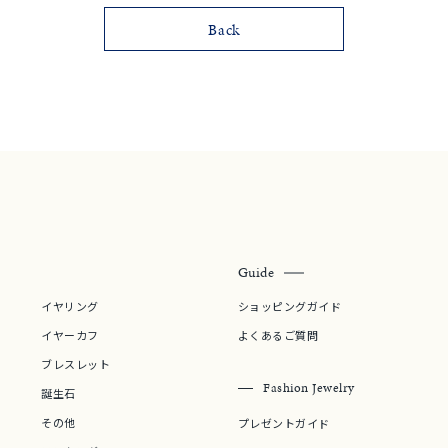
リセット
絞り込んで検索する
Back
ハート
一粒
三石
パヴェ
ライン
馬蹄
ダブルループ
星座
イニシャル
リボン
その他
ホワイト
ピンク
パープル
ブルー
グリーン
マルチカラー
ニン
エレガント
カジュアル
フォーマル
モード
ス
ご褒美
記念日
誕生日
気分転換
デート
Guide
イヤリング
ショッピングガイド
ジュエリー
腕周りジュエリー
ペアジュエリー
ベストセレ
イヤーカフ
よくあるご質問
ンラインショップ限定
ブレスレット
Fashion Jewelry
誕生石
その他
～
プレゼントガイド