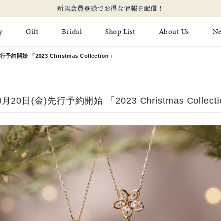
【価格改定のお知らせ 8月17日(月)より 】
y
Gift
Bridal
Shop List
About Us
N
予約開始 「2023 Christmas Collection」
Limited Jewelry
Necklace
Fashion Jewelry
Brida
Earring
Ear Cuff
月20日(金)先行予約開始 「2023 Christmas Collect
ジュエリーケア
永久保
on
Jewelry Pouch
Adjuster
ブライ
ブライ