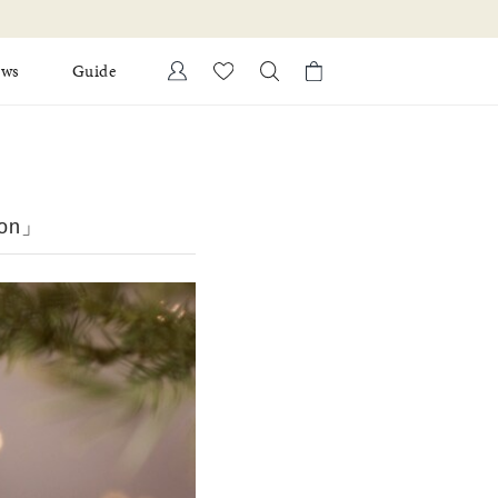
ews
Guide
カートに商品がありません。
Ring
l Jewelry
Bracelet
ion」
証
ダルサービス
ダルリングの選び方