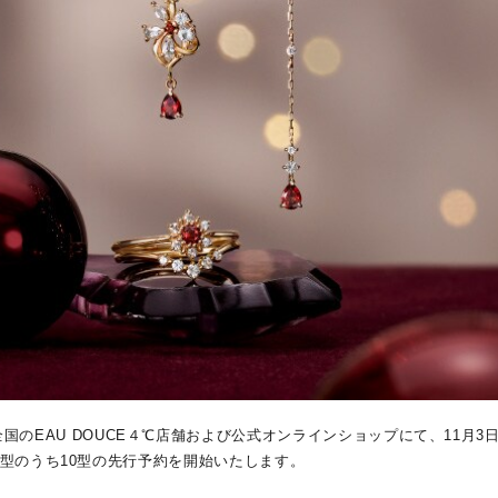
り、全国のEAU DOUCE４℃店舗および公式オンラインショップにて、11月3日(
ion」全26型のうち10型の先行予約を開始いたします。