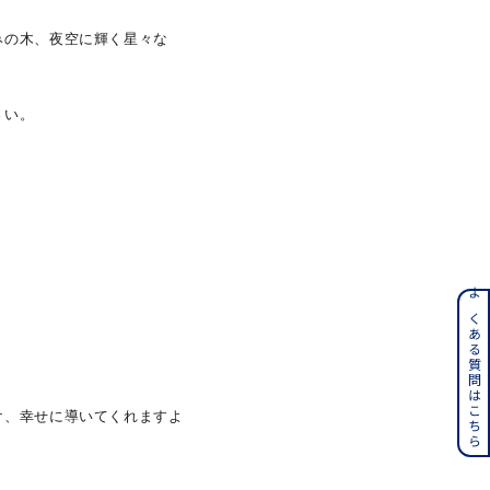
みの木、夜空に輝く星々な
さん
さい。
ンレス
よくある質問はこちら
その他
け、幸せに導いてくれますよ
誕生石
6月の誕生石
月の誕生石
12月の誕生石