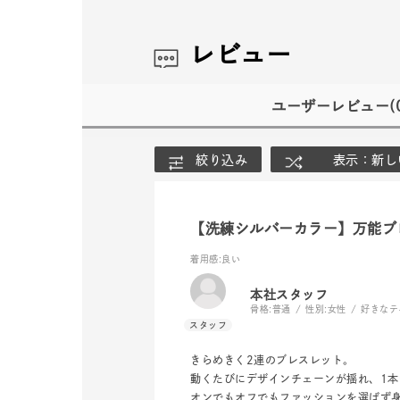
レビュー
ユーザーレビュー
(
絞り込み
表示：新し
【洗練シルバーカラー】万能ブ
着用感
:良い
本社スタッフ
骨格:
普通
性別:
女性
好きなテ
きらめきく2連のブレスレット。
動くたびにデザインチェーンが揺れ、1
オンでもオフでもファッションを選ばず