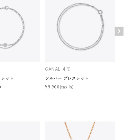
CANAL ４℃
４℃
スレット
シルバー ブレスレット
エターナ
¥
9,900
¥
16,500