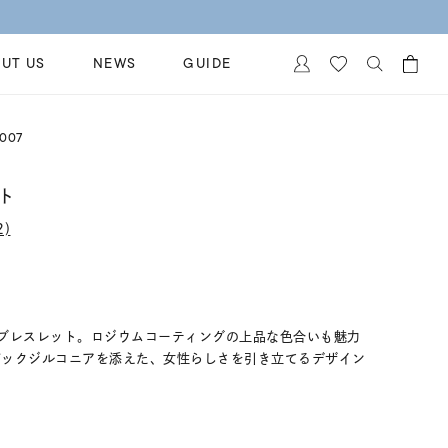
【価格改定のお知らせ 8月17日(月)より 】
UT US
NEWS
GUIDE
カートに商品がありません。
007
イヤリング
al Jewelry
ペアブレスレット
ト
保証
ー
ベストセラー
)
イダルサービス
ングはこちら
イダルリングの選び方
ブレスレット。ロジウムコーティングの上品な色合いも魅力
ビックジルコニアを添えた、女性らしさを引き立てるデザイン