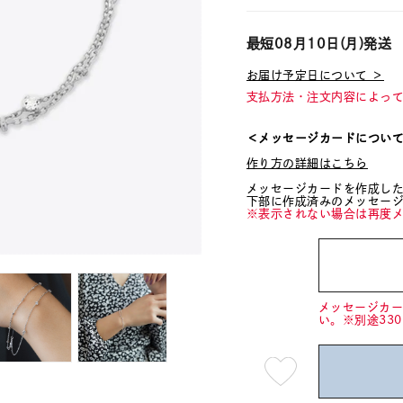
最短
08月10日(月)
発送
お届け予定日について ＞
支払方法・注文内容によっ
＜メッセージカードについ
作り方の詳細はこちら
メッセージカードを作成し
下部に作成済みのメッセー
※表示されない場合は再度
メッセージカ
い。※別途33
最
短
08