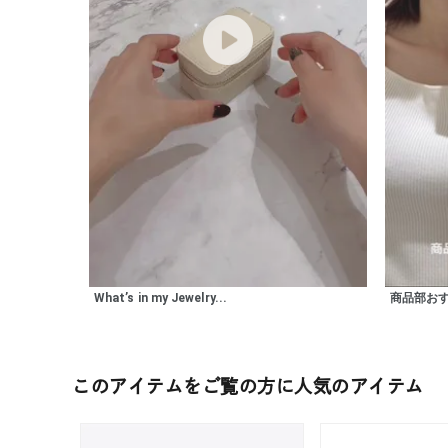
ファッションテイスト
フェミ
着用シーン
オフィ
耳周り
コレクション
公式オ
レディース
リングサイズ
What’s in my Jewelry...
商品部お
メンズ
リングサイズ
このアイテムをご覧の方に人気のアイテム
価格
¥0