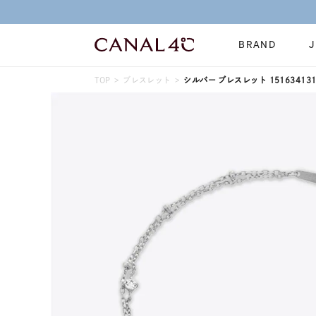
」対象商品はこちら
BRAND
TOP
ブレスレット
シルバー ブレスレット 151634131
ネックレス
リング
Online Shop
イヤーカフ
ブレスレット
ショッピングガイド
時計
誕生石
よくあるご質問
すべてのジュエリー
ジュエリーポ