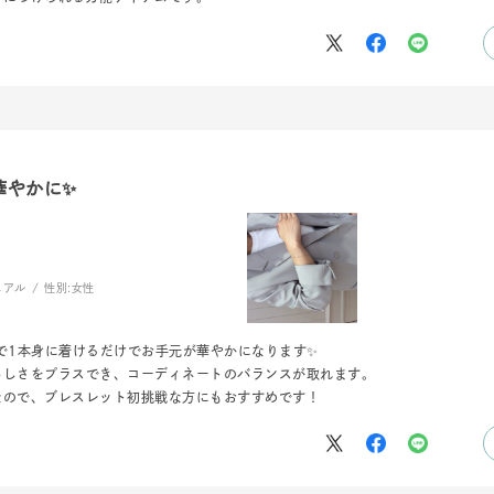
華やかに✨
ュアル
性別:
女性
r
#ペア
#ダイヤモンド ネックレス
#エタニティ
#くまのプ
で1本身に着けるだけでお手元が華やかになります✨
らしさをプラスでき、コーディネートのバランスが取れます。
なので、ブレスレット初挑戦な方にもおすすめです！