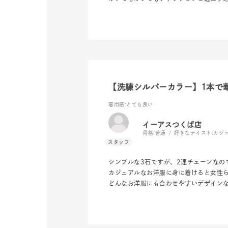
【洗練シルバーカラー】1本で
着用感
:とても良い
イーアスつくば店
骨格:
普通
好きなテイスト:
カジ
人気検索キーワード
#summe
シンプルな3石ですが、2連チェーンなの
カジュアルなお洋服に身に着けると女性
どんなお洋服にも合わせやすいデザイン
ブランド