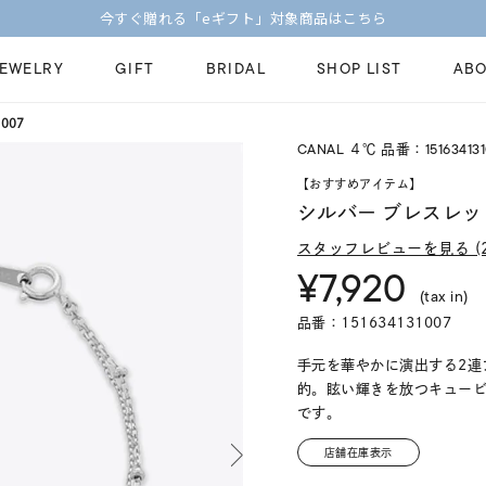
JEWELRY
GIFT
BRIDAL
SHOP LIST
ABO
007
CANAL ４℃ 品番：151634131
ピンキーリング
ピアス
Fashion Jewelry
Brid
【おすすめアイテム】
ペアネックレス
ペアリング
シルバー ブレスレッ
プレゼントガイド
永久
新着商品
限定ジュエリ
スタッフレビューを見る (2
ジュエリーケア
ブラ
¥7,920
ーチ
アジャスター
ブライダルリ
(tax in)
法人のお客様
ブラ
品番：151634131007
手元を華やかに演出する2連
的。眩い輝きを放つキュー
です。
店舗在庫表示