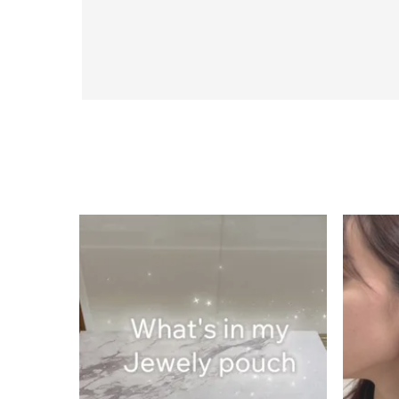
カテゴリー
素材
プラチ
カラー
イエロ
1月の
誕生石
7月の
しずく
モチーフ
クロス
クリア
石の色
レッド