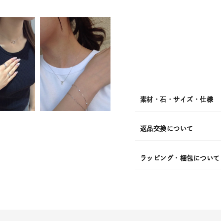
月
10
日
(月)
発
送
¥7,92
素材・石・サイズ・仕様
返品交換について
ラッピング・梱包について