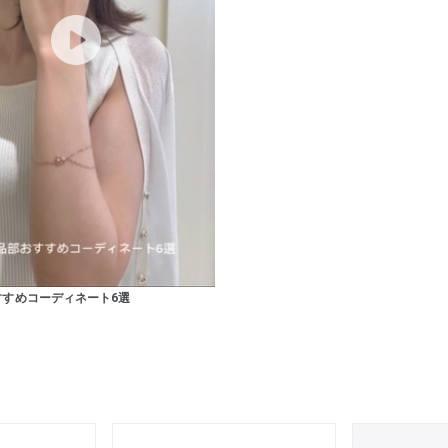
ニン
エレガント
カジュアル
フォーマル
モード
ス
ご褒美
記念日
誕生日
気分転換
デート
ジュエリー
腕周りジュエリー
ペアジュエリー
ベストセ
ンラインショップ限定
～
すすめコーディネート6選
～
¥400,00