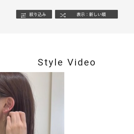
絞り込み
表示：新しい順
ナ
K18
K10
K7
ゴールド
シルバー
ステ
ーカラー
ピンクカラー
ホワイトカラー
トリプルカラー
Style Video
誕生石
2月の誕生石
3月の誕生石
4月の誕生石
5月
誕生石
8月の誕生石
9月の誕生石
10月の誕生石
11
リセット
絞り込んで検索する
ハート
一粒
三石
パヴェ
ライン
馬蹄
ダブルループ
星座
イニシャル
リボン
その他
ホワイト
ピンク
パープル
ブルー
グリーン
マルチカラー