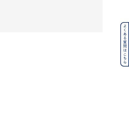
よくある質問はこちら
ンレス
その他
の誕生石
6月の誕生石
月の誕生石
12月の誕生石
ムーン
フラワー
イエロー
ブラウン