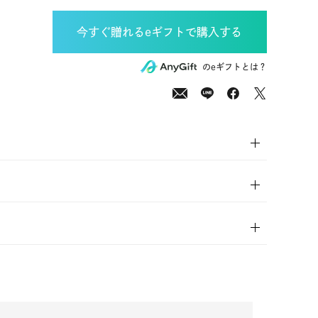
0
(tax
のeギフトとは？
in)