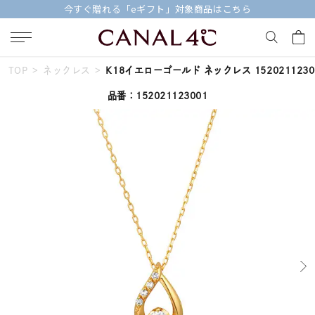
今すぐ贈れる「eギフト」対象商品はこちら
TOP
ネックレス
K18イエローゴールド ネックレス 1520211230
キーワードで検索する
品番：152021123001
人気検索キーワード
#summer
#ペア
#ダイヤモンド ネックレス
#エタニティ
#くまのプーさん
ブランド
Canal４℃
カテゴリー
すべてのジュエリー