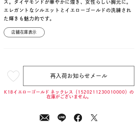
着用シーン
ス。ダイヤモンドが華やかに煌き、女性らしい胸元に。
エレガントなシルエットとイエローゴールドの洗練され
た輝きも魅力的です。
コレクション
店舗在庫表示
レディース
～
リングサイズ
メンズ
再入荷お知らせメール
¥59,400
～
リングサイズ
(tax
in)
K18イエローゴールド ネックレス（1520211230010000）の
在庫がございません。
価格
¥0
¥400,
在庫
在庫ありのみ
すべて表示