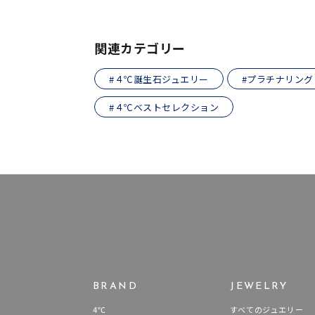
1月の
誕生石
7月の
関連カテゴリー
しずく
モチーフ
#４℃誕生石ジュエリー
#プラチナリング
クロス
#４℃ベストセレクション
クリア
石の色
レッド
ファッションテイスト
フェミ
着用シーン
オフィ
耳周り
コレクション
BRAND
JEWELRY
公式オ
4℃
すべてのジュエリー