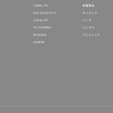
CANAL 4℃
新着商品
レディース
リングサイズ
EAU DOUCE４℃
ネックレス
cofl by 4℃
リング
4℃ HOMME+
バングル
メンズ
リングサイズ
RUGIADA
ブレスレット
KAKERA
価格
¥0
在庫
在