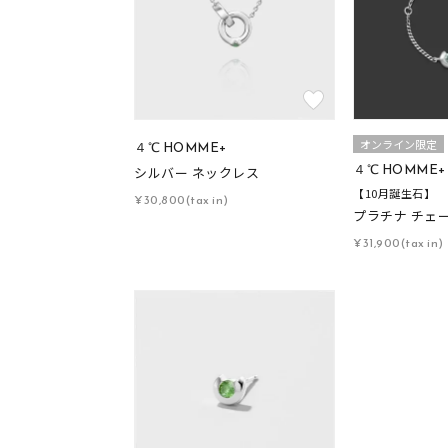
オンライン限定
４℃ HOMME+
４℃ HOMME+
シルバー ネックレス
【10月誕生石】
¥30,800(tax in)
プラチナ チェ
¥31,900(tax in)
おすすめ順
価格が安い
価格が高い