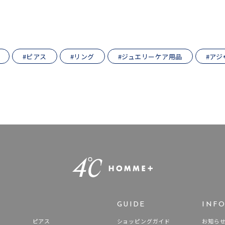
誕生石
2月の誕生石
3月の誕生石
4月の誕生石
5月の
誕生石
8月の誕生石
9月の誕生石
10月の誕生石
11
リセット
絞り込んで検索する
ハート
一粒
三石
パヴェ
ライン
馬蹄
#ピアス
#リング
#ジュエリーケア用品
#アジ
ダブルループ
星座
イニシャル
リボン
その他
ホワイト
ピンク
パープル
ブルー
グリーン
マルチカラー
ニン
エレガント
カジュアル
フォーマル
モード
ス
ご褒美
記念日
誕生日
気分転換
デート
ジュエリー
腕周りジュエリー
ペアジュエリー
ベストセレ
GUIDE
INF
ンラインショップ限定
ピアス
ショッピングガイド
お知ら