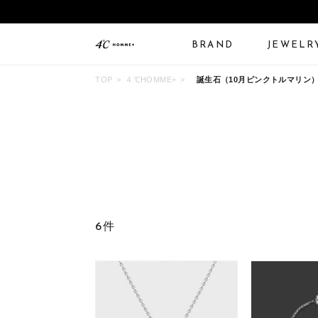
BRAND
JEWELR
TOP
４℃HOMME+
誕生石（10月ピンクトルマリン
ALL JEWELRY
LIMITED JEWELRY
N
BANGLE
BRACELET
B
6件