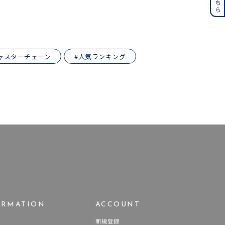
誕生石
6月の誕生石
月の誕生石
12月の誕生石
ムーン
フラワー
ャスターチェーン
#人気ランキング
イエロー
ブラウン
シンプル
ユニセックス
結婚式
推し活
クション
ORMATION
ACCOUNT
せ
新規登録