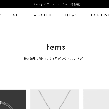
「TAAKK」とコラボレーションを始動
Y
GIFT
ABOUT US
NEWS
SHOP LIS
）
ECKLACE
NECKLACE CHAIN
RING
Online Shop
Fashion Jewelry
Items
ANGLE
PIERCED EARRINGS
EAR CUFF
ショッピングガイド
プレゼントガイド
よくあるご質問
検索結果：誕生石（10月ピンクトルマリン）
ジュエリーケア