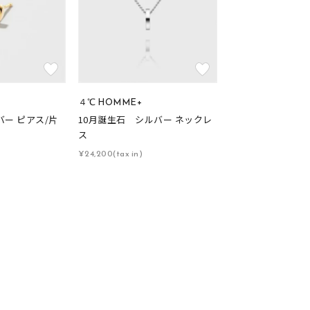
４℃ HOMME+
バー ピアス/片
10月誕生石 シルバー ネックレ
ス
¥24,200(tax in)
キーワードで検索する