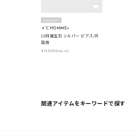
新着順
お気に入り登録数
SOLDOUT
４℃ HOMME+
人気検索キーワード
10月誕生石 シルバー ピアス/片
#summe
耳用
¥13,200(tax in)
ブランド
カテゴリー
関連アイテムをキーワードで探す
素材
プラチ
カラー
イエロ