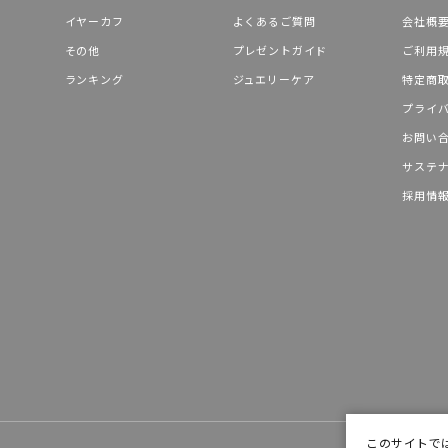
イヤーカフ
よくあるご質問
会社概
～
その他
プレゼントガイド
ご利用
ランキング
ジュエリーケア
特定商
プライ
～
お問い
サステ
¥400,00
採用情
庫ありのみ
すべて表示
このサイトで