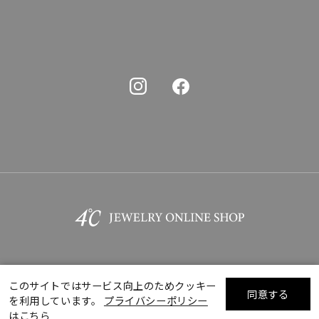
このサイトではサービス向上のためクッキー
同意する
を利用しています。
プライバシーポリシー
©F.D.C.PRODUCTS INC.
リセット
絞り込んで検索する
はこちら