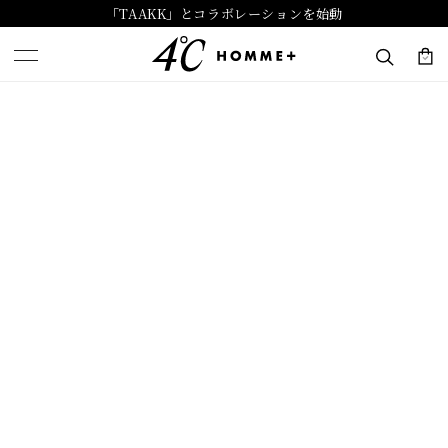
「TAAKK」とコラボレーションを始動
キーワードで検索する
人気検索キーワード
#ペア
#eギフト
#ハーフエタニティリング
#刻印可
#メンズ ネックレス
ブランド
４℃ HOMME+
カテゴリー
すべてのジュエリー