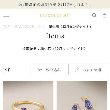
【価格改定のお知らせ 8月17日(月)より 】
おすすめ順
キーワードで検索する
TOP
EAUDOUCE４℃
誕生石（12月タンザナイト）
Items
価格が安い
人気検索キーワード
検索結果：誕生石（12月タンザナイト）
価格が高い
#summer
#ペア
#ダイヤモンド ネックレス
新着順
#エタニティ
#くまのプーさん
19件
絞り込み
おすすめ順
お気に入り登録数
ブランド
EAU DOUCE４℃
カテゴリー
すべてのジュエリー
並び替え