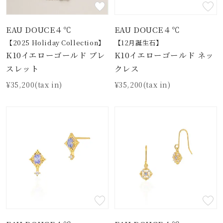
着用シーン
EAU DOUCE４℃
EAU DOUCE４℃
コレクション
【2025 Holiday Collection】
【12月誕生石】
K10イエローゴールド ブレ
K10イエローゴールド ネッ
レディース
スレット
クレス
～
リングサイズ
¥35,200(tax in)
¥35,200(tax in)
メンズ
～
リングサイズ
価格
¥0
¥400,
在庫
在庫ありのみ
すべて表示