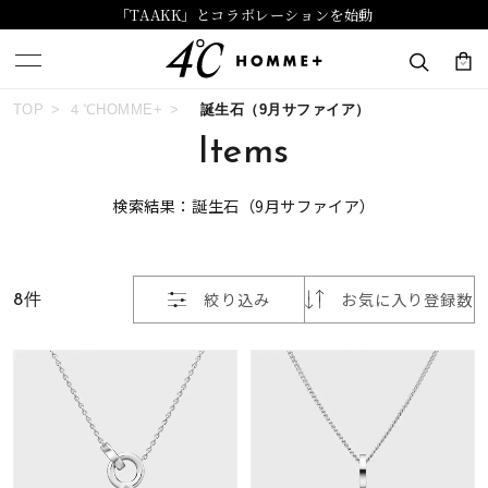
「TAAKK」とコラボレーションを始動
おすすめ順
TOP
４℃HOMME+
誕生石（9月サファイア）
キーワードで検索する
Items
価格が安い
検索結果：誕生石（9月サファイア）
人気検索キーワード
価格が高い
#ペア
#ハーフエタニティリング
#エタニティ
新着順
8件
絞り込み
お気に入り登録数
#ダイヤモンド ネックレス
#eギフト
お気に入り登録数
ブランド
４℃ HOMME+
カテゴリー
すべてのジュエリー
並び替え