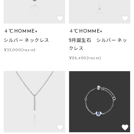
素材
４℃ HOMME+
４℃ HOMME+
カラー
シルバー ネックレス
9月誕生石 シルバー ネッ
クレス
¥33,000(tax in)
誕生石
9月の誕生石
¥26,400(tax in)
モチーフ
石の色
ファッションテイス
ト