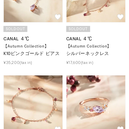
素材
SOLDOUT
SOLDOUT
カラー
CANAL ４℃
CANAL ４℃
【Autumn Collection】
【Autumn Collection】
誕生石
2月の誕生石
K10ピンクゴールド ピアス
シルバーネックレス
¥35,200(tax in)
¥17,600(tax in)
モチーフ
石の色
ファッションテイス
ト