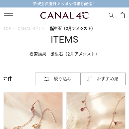
新規会員登録でお得な情報を配信！
おすすめ順
TOP
CANAL ４℃
誕生石（2月アメシスト）
キーワードで検索する
ITEMS
価格が安い
検索結果：誕生石（2月アメシスト）
人気検索キーワード
価格が高い
#ペア
#ハーフエタニティリング
#エタニティ
71件
新着順
絞り込み
おすすめ順
#ダイヤモンド ネックレス
#eギフト
お気に入り登録数
ブランド
Canal４℃
カテゴリー
すべてのジュエリー
並び替え