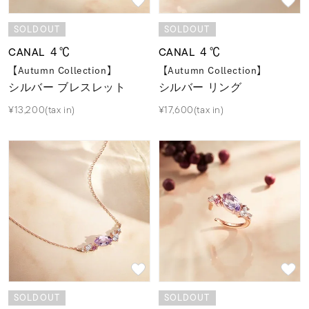
着用シーン
SOLDOUT
SOLDOUT
コレクション
CANAL ４℃
CANAL ４℃
【Autumn Collection】
【Autumn Collection】
シルバー ブレスレット
シルバー リング
レディース
～
¥13,200(tax in)
¥17,600(tax in)
リングサイズ
メンズ
～
リングサイズ
価格
¥0
¥400,
在庫
在庫ありのみ
すべて表示
SOLDOUT
SOLDOUT