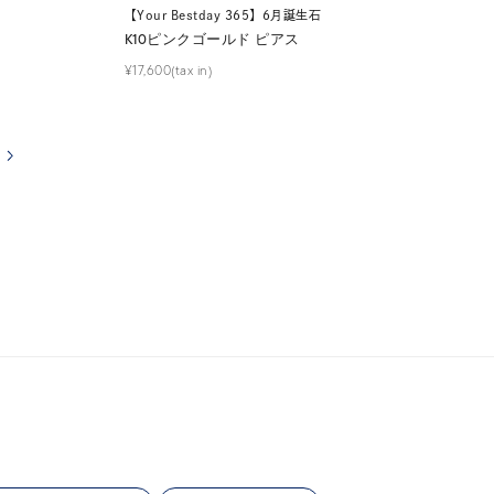
【Your Bestday 365】6月誕生石
K10ピンクゴールド ピアス
¥17,600(tax in)