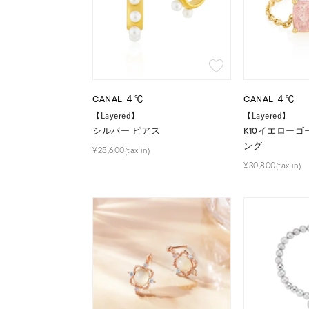
カテゴリー
素材
プラチ
カラー
イエロ
CANAL ４℃
CANAL ４℃
【Layered】
【Layered】
シルバー ピアス
K10イエローゴ
1月の
ング
¥28,600(tax in)
誕生石
7月の
¥30,800(tax in)
しずく
モチーフ
クロス
クリア
石の色
レッド