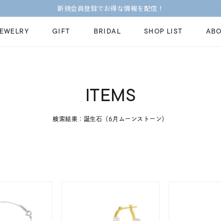
新規会員登録でお得な情報を配信！
JEWELRY
GIFT
BRIDAL
SHOP LIST
ABO
ピンキーリング
ピアス
Fashion Jewelry
Brid
ITEMS
ペアネックレス
ペアリング
プレゼントガイド
永久
新着商品
限定ジュエリ
検索結果：誕生石（6月ムーンストーン）
ジュエリーケア
ブラ
ーチ
アジャスター
ブライダルリ
法人のお客様
ブラ