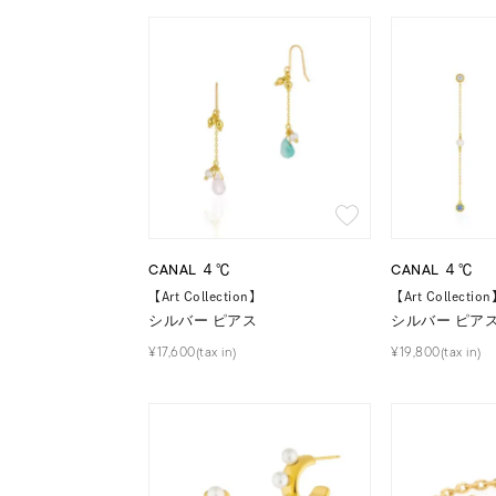
おすすめ順
価格が安い
価格が高い
新着順
お気に入り登録数
CANAL ４℃
CANAL ４℃
【Art Collection】
【Art Collectio
シルバー ピアス
シルバー ピア
人気検索キーワード
#ペア
¥17,600(tax in)
¥19,800(tax in)
ブランド