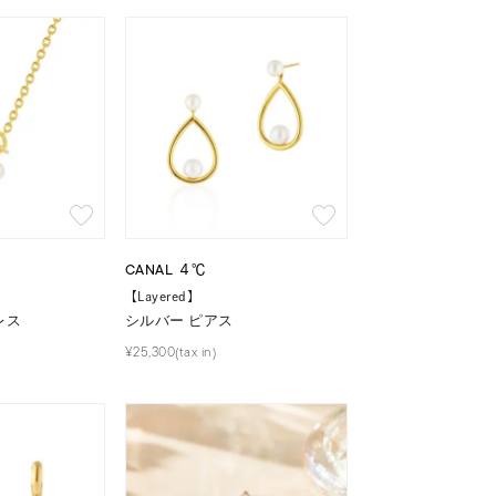
キーワードで検索する
CANAL ４℃
【Layered】
レス
シルバー ピアス
#eギフト
¥25,300(tax in)