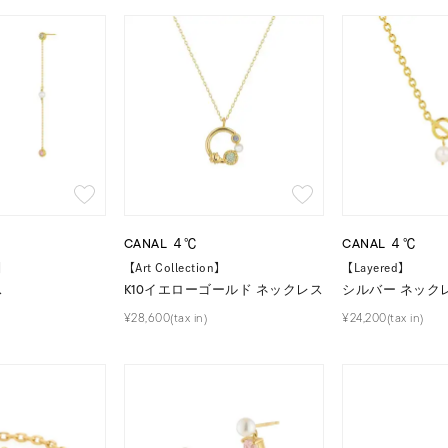
CANAL ４℃
CANAL ４℃
n】
【Art Collection】
【Layered】
ス
K10イエローゴールド ネックレス
シルバー ネック
#ハーフエタニティリング
#エタニティ
#ダイヤモンド ネックレス
¥28,600(tax in)
¥24,200(tax in)
並び替え