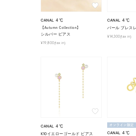
ファッションテイスト
フェミ
CANAL ４℃
CANAL ４℃
着用シーン
オフィ
パール ブレス
【Autumn Collection】
シルバー ピアス
¥14,300(tax in)
耳周り
コレクション
¥19,800(tax in)
公式オ
レディース
リングサイズ
メンズ
リングサイズ
価格
¥0
CANAL ４℃
オンライン限定
CANAL ４℃
K10イエローゴールド ピアス
在庫
在