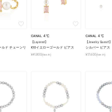
ナ
K18
K10
K7
ゴールド
シルバー
ステ
ーカラー
ピンクカラー
ホワイトカラー
トリプルカラー
CANAL ４℃
CANAL ４℃
【Layered】
【Jewelry Quest!
ールド チェーンリ
K10イエローゴールド ピアス
シルバー ピアス
誕生石
2月の誕生石
3月の誕生石
4月の誕生石
5月
¥41,800(tax in)
¥17,600(tax in)
誕生石
8月の誕生石
9月の誕生石
10月の誕生石
11
リセット
絞り込んで検索する
ハート
一粒
三石
パヴェ
ライン
馬蹄
ダブルループ
星座
イニシャル
リボン
その他
ホワイト
ピンク
パープル
ブルー
グリーン
マルチカラー