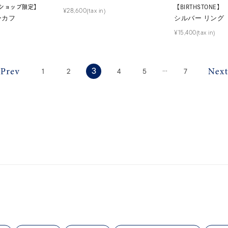
ショップ限定】
【BIRTHSTONE】
¥28,600(tax in)
ーカフ
シルバー リング
¥15,400(tax in)
3
1
2
4
5
7
⋯