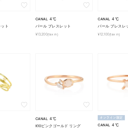
ニン
エレガント
カジュアル
フォーマル
モード
CANAL ４℃
CANAL ４℃
ス
ご褒美
記念日
誕生日
気分転換
デート
レット
パール ブレスレット
パール ブレスレ
¥13,200(tax in)
¥12,100(tax in)
ジュエリー
腕周りジュエリー
ペアジュエリー
ベストセ
ンラインショップ限定
～
～
¥400,00
CANAL ４℃
オンライン限定
CANAL ４℃
K10ピンクゴールド リング
庫ありのみ
すべて表示