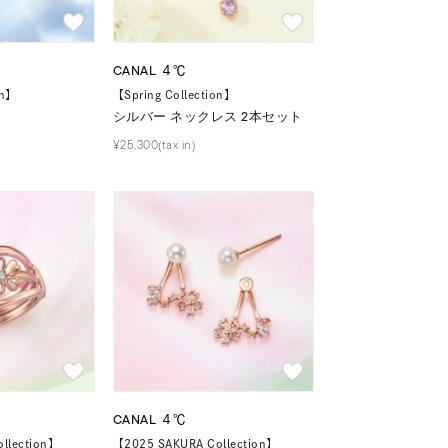
CANAL ４℃
on】
【Spring Collection】
シルバー ネックレス 2本セット
¥25,300(tax in)
CANAL ４℃
llection】
【2025 SAKURA Collection】