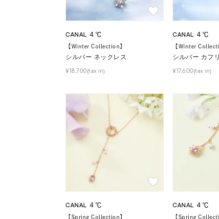
CANAL ４℃
CANAL ４℃
【Winter Collection】
【Winter Collec
シルバー ネックレス
シルバー カフ
¥18,700(tax in)
¥17,600(tax in)
CANAL ４℃
CANAL ４℃
【Spring Collection】
【Spring Collec