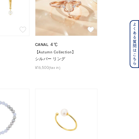
よくある質問はこちら
ンレス
その他
CANAL ４℃
】
【Autumn Collection】
シルバー リング
の誕生石
6月の誕生石
¥16,500(tax in)
月の誕生石
12月の誕生石
ムーン
フラワー
イエロー
ブラウン