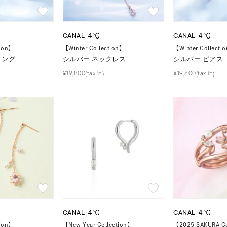
CANAL ４℃
CANAL ４℃
tion】
【Winter Collection】
【Winter Collecti
リング
シルバー ネックレス
シルバー ピアス
¥19,800(tax in)
¥19,800(tax in)
CANAL ４℃
CANAL ４℃
tion】
【New Year Collection】
【2025 SAKURA Co