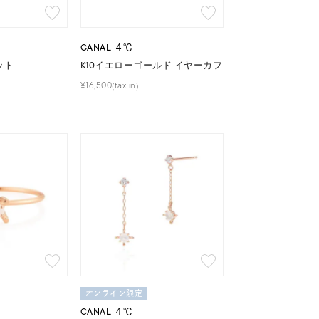
シンプル
ユニセックス
CANAL ４℃
結婚式
推し活
ット
K10イエローゴールド イヤーカフ
¥16,500(tax in)
レクション
0
オンライン限定
CANAL ４℃