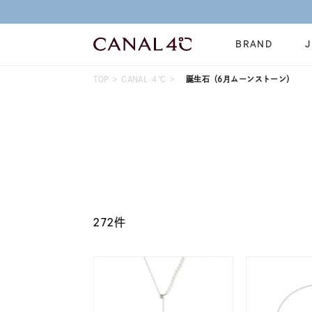
BRAND
TOP
CANAL ４℃
誕生石（6月ムーンストーン）
ネックレス
リング
Online Shop
イヤーカフ
ブレスレット
ショッピングガイド
時計
誕生石
よくあるご質問
すべてのジュエリー
ジュエリーポ
272件