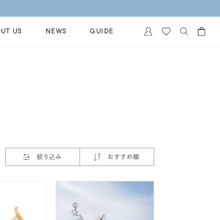
UT US
NEWS
GUIDE
カートに商品がありません。
イヤリング
al Jewelry
ペアブレスレット
保証
ー
ベストセラー
イダルサービス
ングはこちら
イダルリングの選び方
絞り込み
おすすめ順