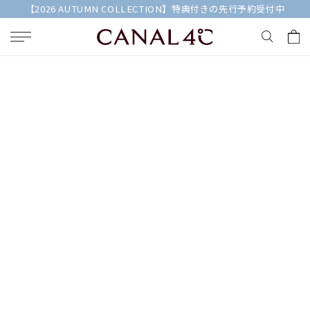
【2026 AUTUMN COLLECTION】特典付きの先行予約受付中
キーワードで検索する
人気検索キーワード
#ペア
#eギフト
#ハーフエタニティリング
#刻印可
#メンズ ネックレス
ブランド
Canal４℃
カテゴリー
すべてのジュエリー