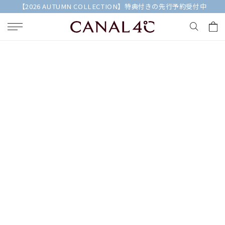
【2026 AUTUMN COLLECTION】特典付きの先行予約受付中
キーワードで検索する
人気検索キーワード
#summer
#ペア
#ダイヤモンド ネックレス
#エタニティ
#くまのプーさん
ブランド
Canal４℃
カテゴリー
すべてのジュエリー