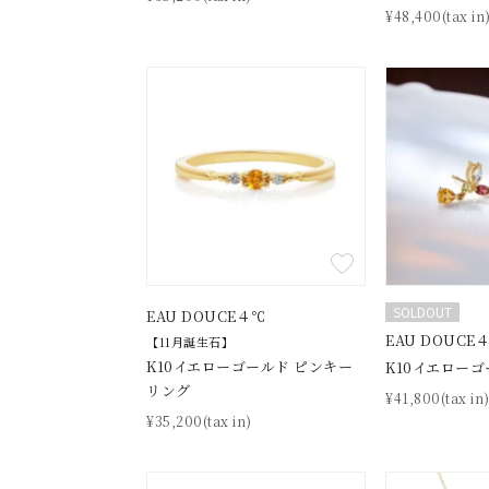
価格が安い
¥48,400(tax in
価格が高い
新着順
お気に入り登録数
人気検索キーワード
#ペア
ブランド
SOLDOUT
EAU DOUCE４℃
カテゴリー
EAU DOUCE
【11月誕生石】
K10イエローゴールド ピンキー
K10イエローゴ
リング
¥41,800(tax in
素材
プラチ
¥35,200(tax in)
カラー
イエロ