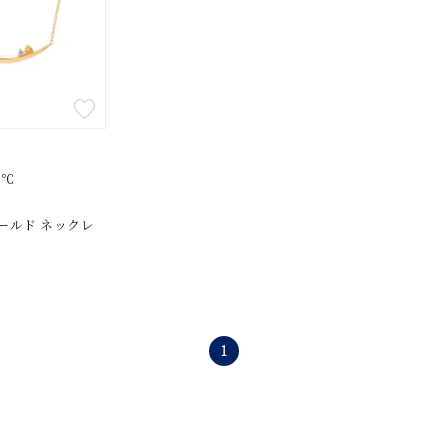
ンラインショップ限定
～
～
４℃
ールド ネックレ
¥400,00
)
庫ありのみ
すべて表示
1