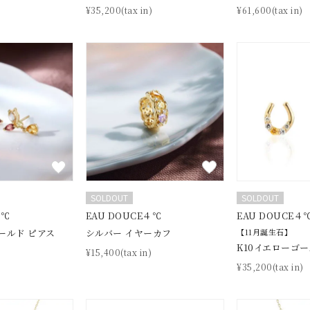
)
¥35,200(tax in)
¥61,600(tax in)
#ハーフエタニティリング
#エタニティ
#ダイヤモンド ネックレス
並び替え
SOLDOUT
SOLDOUT
４℃
EAU DOUCE４℃
EAU DOUCE４
ールド ピアス
シルバー イヤーカフ
【11月誕生石】
K10イエローゴー
)
¥15,400(tax in)
ナ
K18
K10
K7
ゴールド
シルバー
ステ
¥35,200(tax in)
ーカラー
ピンクカラー
ホワイトカラー
トリプルカラー