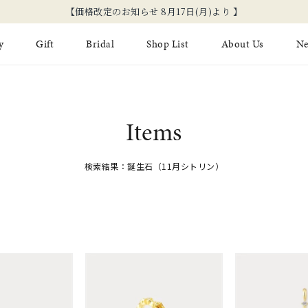
【価格改定のお知らせ 8月17日(月)より 】
y
Gift
Bridal
Shop List
About Us
N
Limited Jewelry
Necklace
Fashion Jewelry
Brida
Items
Earring
Ear Cuff
ジュエリーケア
永久保
on
Jewelry Pouch
Adjuster
検索結果：誕生石（11月シトリン）
ブライ
ブライ