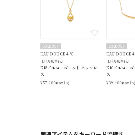
公式オ
レディース
リングサイズ
メンズ
SOLDOUT
SOLDOUT
リングサイズ
EAU DOUCE４℃
EAU DOUCE
【11月誕生石】
【11月誕生石】
K18イエローゴールド ネックレ
K10イエローゴ
価格
¥0
ス
ス
¥57,200(tax in)
¥39,600(tax in
在庫
在
関連アイテムをキーワードで探す