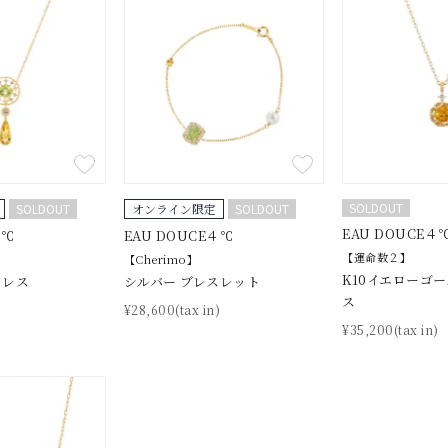
誕生石
2月の誕生石
3月の誕生石
4月の誕生石
5月の
誕生石
8月の誕生石
9月の誕生石
10月の誕生石
11
リセット
絞り込んで検索する
ハート
一粒
三石
パヴェ
ライン
馬蹄
ダブルループ
星座
イニシャル
リボン
その他
SOLDOUT
SOLDOUT
オンライン限定
SOLDOUT
ホワイト
ピンク
パープル
ブルー
グリーン
EAU DOUCE４
４℃
EAU DOUCE４℃
マルチカラー
【運命数２】
【Cherimo】
K10イエローゴ
クレス
シルバー ブレスレット
ス
ニン
エレガント
カジュアル
フォーマル
モード
)
¥28,600(tax in)
¥35,200(tax in)
ス
ご褒美
記念日
誕生日
気分転換
デート
ジュエリー
腕周りジュエリー
ペアジュエリー
ベストセレ