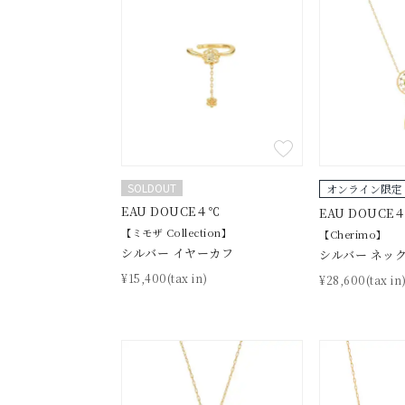
1月の
誕生石
7月の
しずく
モチーフ
クロス
SOLDOUT
オンライン限定
クリア
EAU DOUCE４℃
石の色
EAU DOUCE
レッド
【ミモザ Collection】
【Cherimo】
シルバー イヤーカフ
シルバー ネッ
ファッションテイスト
フェミ
¥15,400(tax in)
¥28,600(tax in
着用シーン
オフィ
耳周り
コレクション