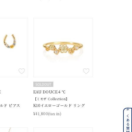
キーワードで検索する
#eギフト
SOLDOUT
℃
EAU DOUCE４℃
【ミモザ Collection】
ルド ピアス
K10イエローゴールド リング
ンレス
よくある質問はこちら
¥41,800(tax in)
その他