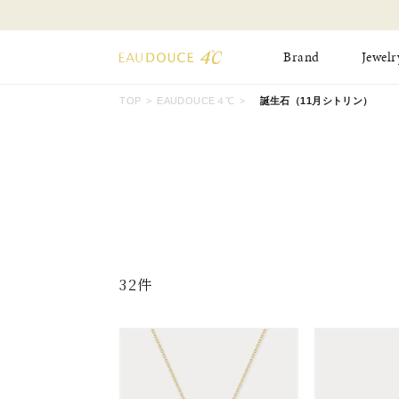
Brand
Jewelr
TOP
EAUDOUCE４℃
誕生石（11月シトリン）
All Jewelry
New Item
Online Shop
Pinky Ring
Pierced Earrings
ショッピングガイド
Bangle
Birthday Collecti
よくあるご質問
32件