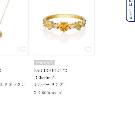
誕生石
6月の誕生石
月の誕生石
12月の誕生石
ムーン
フラワー
SOLDOUT
イエロー
ブラウン
℃
EAU DOUCE４℃
【Cherimo】
ールド ネックレ
シルバー リング
シンプル
ユニセックス
¥19,800(tax in)
結婚式
推し活
クション