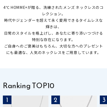
4℃ HOMME+が贈る、洗練されたメンズ ネックレスのコ
素材
レクション。
時代やジェンダーを超えて永く愛用できるタイムレスな
カラー
輝きは、
日常のスタイルを格上げし、あなたに寄り添いつづける
特別な存在になります。
誕生石
ご自身へのご褒美はもちろん、大切な方へのプレゼント
にも最適な、人気のネックレスをご用意しています。
モチーフ
石の色
Ranking TOP10
ファッションテイス
ト
1
2
3