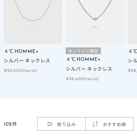
着用シーン
コレクション
レディース
～
リングサイズ
４℃ HOMME+
４℃
オンライン限定
４℃ HOMME+
シルバー ネックレス
シ
シルバー ネックレス
¥22,000(tax in)
¥28,
メンズ
～
¥26,400(tax in)
リングサイズ
価格
¥0
¥400,
102件
絞り込み
おすすめ順
在庫
在庫ありのみ
すべて表示