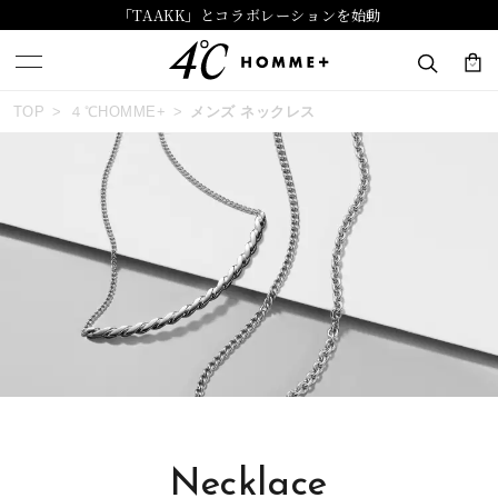
「TAAKK」とコラボレーションを始動
おすすめ順
TOP
４℃HOMME+
メンズ ネックレス
キーワードで検索する
価格が安い
人気検索キーワード
価格が高い
#ペア
#ハーフエタニティリング
#エタニティ
新着順
#ダイヤモンド ネックレス
#eギフト
お気に入り登録数
ブランド
４℃ HOMME+
Necklace
カテゴリー
すべてのネックレス
並び替え