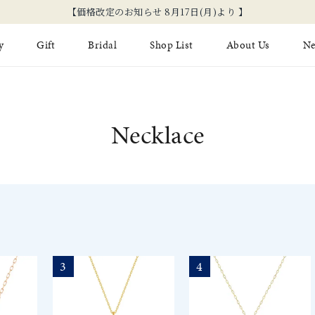
【価格改定のお知らせ 8月17日(月)より 】
y
Gift
Bridal
Shop List
About Us
N
Limited Jewelry
Necklace
Fashion Jewelry
Brida
Necklace
Earring
Ear Cuff
ジュエリーケア
永久保
on
Jewelry Pouch
Adjuster
ブライ
ブライ
3
4