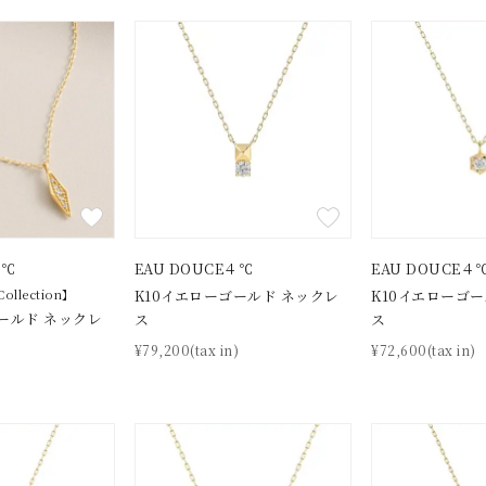
ニン
エレガント
カジュアル
フォーマル
モード
ス
ご褒美
記念日
誕生日
気分転換
デート
ジュエリー
腕周りジュエリー
ペアジュエリー
ベストセレ
ンラインショップ限定
～
４℃
EAU DOUCE４℃
EAU DOUCE４
Collection】
K10イエローゴールド ネックレ
K10イエローゴ
ールド ネックレ
ス
ス
～
¥79,200(tax in)
¥72,600(tax in)
)
¥400,00