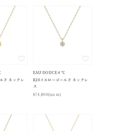
シンプル
ユニセックス
結婚式
推し活
クション
℃
EAU DOUCE４℃
ールド ネックレ
K10イエローゴールド ネックレ
ス
¥74,800(tax in)
0