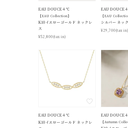
EAU DOUCE４℃
EAU DOUCE
【EAU Collection】
【EAU Collecti
K10イエローゴールド ネックレ
シルバー ネッ
ス
¥29,700(tax in
¥52,800(tax in)
おすすめ順
価格が安い
価格が高い
新着順
お気に入り登録数
人気検索キーワード
#ペア
ブランド
EAU DOUCE４℃
EAU DOUCE
K10イエローゴールド ネックレ
【Autumn Colle