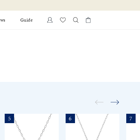
ews
Guide
カートに商品がありません。
Ring
l Jewelry
Bracelet
証
ダルサービス
ダルリングの選び方
5
6
7