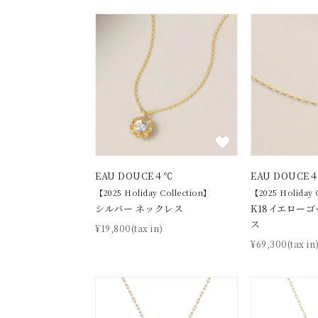
ファッションテイスト
フェミ
着用シーン
オフィ
耳周り
コレクション
公式オ
レディース
リングサイズ
EAU DOUCE４℃
EAU DOUCE
【2025 Holiday Collection】
【2025 Holiday 
シルバー ネックレス
K18イエローゴ
メンズ
ス
¥19,800(tax in)
リングサイズ
¥69,300(tax in
価格
¥0