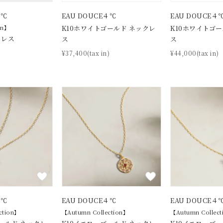
４℃
EAU DOUCE４℃
EAU DOUCE４
on】
K10ホワイトゴールド ネックレ
K10ホワイトゴ
クレス
ス
ス
)
¥37,400(tax in)
¥44,000(tax in)
#eギフト
#ハーフエタニティリング
#刻印可
#メンズ ネックレス
並び替え
４℃
EAU DOUCE４℃
EAU DOUCE４
ction】
【Autumn Collection】
【Autumn Collec