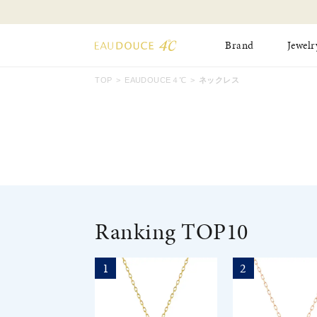
Brand
Jewelr
TOP
EAUDOUCE４℃
ネックレス
All Jewelry
New Item
Online Shop
Pinky Ring
Pierced Earrings
ショッピングガイド
Bangle
Birthday Collecti
よくあるご質問
Ranking TOP10
1
2