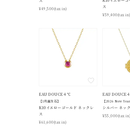
K10イエローゴ
ス
カテゴリー
ス
¥49,500(tax in)
¥59,400(tax in
素材
プラチ
カラー
イエロ
1月の
誕生石
7月の
しずく
モチーフ
クロス
EAU DOUCE４℃
EAU DOUCE
【1月誕生石】
【2026 New Year
K10イエローゴールド ネックレ
シルバー ネッ
クリア
ス
石の色
¥55,000(tax in
レッド
¥61,600(tax in)