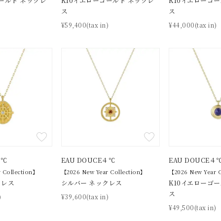
ールド ネックレ
K10イエローゴールド ネックレ
K10イエローゴ
ス
ス
)
¥59,400(tax in)
¥44,000(tax in)
ナ
K18
K10
K7
ゴールド
シルバー
ステ
ーカラー
ピンクカラー
ホワイトカラー
トリプルカラー
誕生石
2月の誕生石
3月の誕生石
4月の誕生石
5月の
誕生石
8月の誕生石
9月の誕生石
10月の誕生石
11
リセット
絞り込んで検索する
ハート
一粒
三石
パヴェ
ライン
馬蹄
ダブルループ
星座
イニシャル
リボン
その他
４℃
EAU DOUCE４℃
EAU DOUCE４
 Collection】
【2026 New Year Collection】
【2026 New Year 
クレス
シルバー ネックレス
K10イエローゴ
ホワイト
ピンク
パープル
ブルー
グリーン
ス
)
¥39,600(tax in)
マルチカラー
¥49,500(tax in)