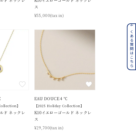
ールド ネックレ
K10イエローゴールド ネックレ
ス
¥55,000(tax in)
ンレス
よくある質問はこちら
その他
誕生石
6月の誕生石
月の誕生石
12月の誕生石
ムーン
フラワー
℃
EAU DOUCE４℃
Collection】
【2025 Holiday Collection】
ールド ネックレ
K10イエローゴールド ネックレ
イエロー
ブラウン
ス
¥29,700(tax in)