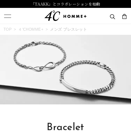
「TAAKK」とコラボレーションを始動
おすすめ順
TOP
４℃HOMME+
メンズ ブレスレット
キーワードで検索する
価格が安い
人気検索キーワード
価格が高い
#summer
#ダイヤモンド ネックレス
新着順
#くまのプーさん
#エタニティ
#ジュエリー
お気に入り登録数
ブランド
４℃ HOMME+
Bracelet
カテゴリー
ブレスレット
並び替え