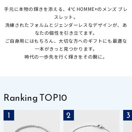
手元に本物の輝きを添える、4℃ HOMME+のメンズ ブレ
素材
スレット。
洗練されたフォルムとジェンダーレスなデザインが、あ
カラー
なたの個性を引き立てます。
ご自身用にはもちろん、大切な方へのギフトにも最適な
一本がきっと見つかります。
誕生石
時代の一歩先を行く輝きをその腕に。
モチーフ
石の色
Ranking TOP10
ファッションテイス
1
2
3
ト