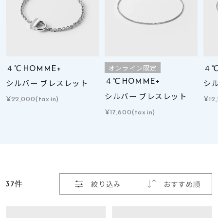
着用シーン
コレクション
レディース
４℃ HOMME+
４℃
オンライン限定
～
リングサイズ
４℃ HOMME+
シルバー ブレスレット
シ
シルバー ブレスレット
¥22,000(tax in)
¥12,
¥17,600(tax in)
メンズ
～
リングサイズ
価格
¥0
¥400,
37件
絞り込み
おすすめ順
在庫
在庫ありのみ
すべて表示