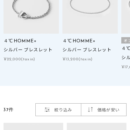
着用シーン
コレクション
レディース
４℃ HOMME+
４℃ HOMME+
オ
～
リングサイズ
４℃
シルバー ブレスレット
シルバー ブレスレット
シ
¥22,000(tax in)
¥13,200(tax in)
¥17,
メンズ
～
リングサイズ
価格
¥0
¥400,
37件
絞り込み
価格が安い
在庫
在庫ありのみ
すべて表示