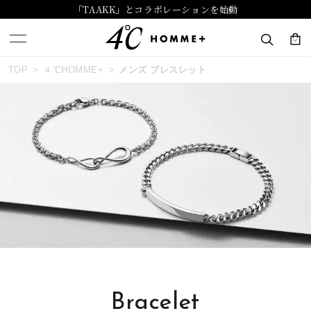
「TAAKK」とコラボレーションを始動
おすすめ順
TOP
４℃HOMME+
メンズ ブレスレット
キーワードで検索する
価格が安い
人気検索キーワード
価格が高い
#ペア
#ハーフエタニティリング
#エタニティ
新着順
#ダイヤモンド ネックレス
#eギフト
お気に入り登録数
ブランド
４℃ HOMME+
Bracelet
カテゴリー
ブレスレット
並び替え