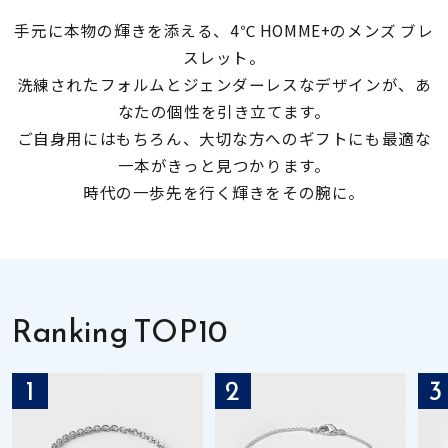
手元に本物の輝きを添える、4℃ HOMME+のメンズ ブレ
素材
スレット。
洗練されたフォルムとジェンダーレスなデザインが、あ
カラー
なたの個性を引き立てます。
ご自身用にはもちろん、大切な方へのギフトにも最適な
一本がきっと見つかります。
誕生石
時代の一歩先を行く輝きをその腕に。
モチーフ
石の色
Ranking TOP10
ファッションテイス
1
2
3
ト