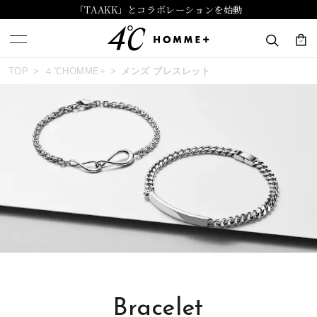
「TAAKK」とコラボレーションを始動
おすすめ順
TOP
４℃HOMME+
メンズ ブレスレット
キーワードで検索する
価格が安い
人気検索キーワード
価格が高い
#summer
#ダイヤモンド ネックレス
新着順
#くまのプーさん
#ペア
#エタニティ
お気に入り登録数
ブランド
４℃ HOMME+
Bracelet
カテゴリー
ブレスレット
並び替え