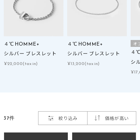
着用シーン
コレクション
レディース
４℃ HOMME+
４℃ HOMME+
オ
～
リングサイズ
４℃
シルバー ブレスレット
シルバー ブレスレット
シ
¥22,000(tax in)
¥13,200(tax in)
¥17,
メンズ
～
リングサイズ
価格
¥0
¥400,
37件
絞り込み
価格が高い
在庫
在庫ありのみ
すべて表示