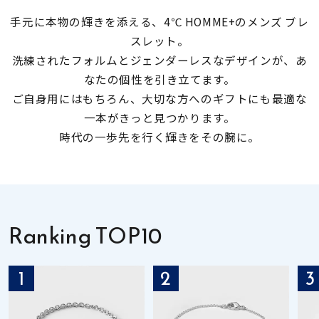
手元に本物の輝きを添える、4℃ HOMME+のメンズ ブレ
素材
スレット。
洗練されたフォルムとジェンダーレスなデザインが、あ
カラー
なたの個性を引き立てます。
ご自身用にはもちろん、大切な方へのギフトにも最適な
一本がきっと見つかります。
誕生石
時代の一歩先を行く輝きをその腕に。
モチーフ
石の色
Ranking TOP10
ファッションテイス
1
2
3
ト