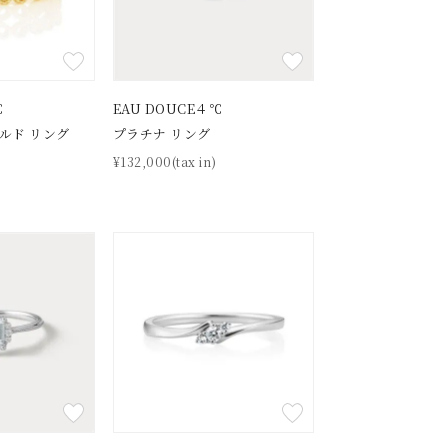
℃
EAU DOUCE４℃
ルド リング
プラチナ リング
¥132,000(tax in)