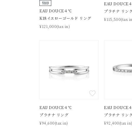
刻印
EAU DOUCE
EAU DOUCE４℃
プラチナ リン
K18イエローゴールド リング
¥115,500(tax i
¥121,000(tax in)
おすすめ順
価格が安い
価格が高い
新着順
お気に入り登録数
人気検索キーワード
#summe
EAU DOUCE４℃
EAU DOUCE
ブランド
プラチナ リング
プラチナ リン
¥94,600(tax in)
¥92,400(tax in