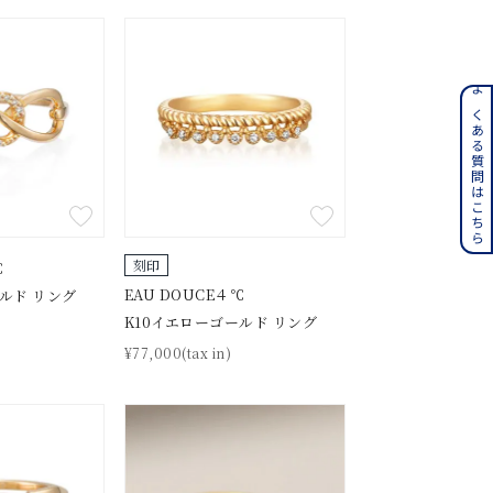
ンレス
よくある質問はこちら
その他
誕生石
6月の誕生石
月の誕生石
12月の誕生石
刻印
℃
EAU DOUCE４℃
ルド リング
K10イエローゴールド リング
ムーン
フラワー
¥77,000(tax in)
イエロー
ブラウン