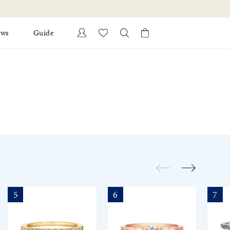
ews
Guide
カートに商品がありません。
Ring
l Jewelry
Bracelet
証
ダルサービス
ダルリングの選び方
5
6
7