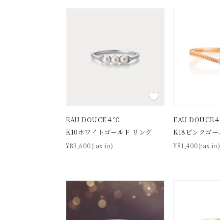
カテゴリー
素材
プラチ
カラー
イエロ
1月の
誕生石
7月の
EAU DOUCE４℃
EAU DOUCE
K10ホワイトゴールド リング
K18ピンクゴー
しずく
¥83,600(tax in)
¥81,400(tax in
モチーフ
クロス
クリア
石の色
レッド