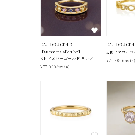
ファッションテイスト
フェミ
着用シーン
オフィ
耳周り
EAU DOUCE４℃
EAU DOUCE
コレクション
公式オ
【Summer Collection】
K18イエローゴ
K10イエローゴールド リング
¥74,800(tax in
¥77,000(tax in)
レディース
リングサイズ
メンズ
リングサイズ
価格
¥0