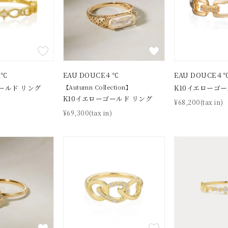
ニン
エレガント
カジュアル
フォーマル
モード
ス
ご褒美
記念日
誕生日
気分転換
デート
ジュエリー
腕周りジュエリー
ペアジュエリー
ベストセレ
４℃
EAU DOUCE４℃
EAU DOUCE４
ンラインショップ限定
ールド リング
【Autumn Collection】
K10イエローゴー
K10イエローゴールド リング
)
¥68,200(tax in)
¥69,300(tax in)
～
～
¥400,00