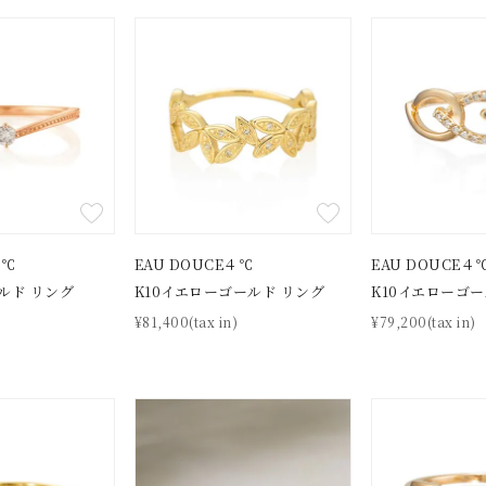
ナ
K18
K10
K7
ゴールド
シルバー
ステ
ーカラー
ピンクカラー
ホワイトカラー
トリプルカラー
誕生石
2月の誕生石
3月の誕生石
4月の誕生石
5月の
誕生石
8月の誕生石
9月の誕生石
10月の誕生石
11
４℃
EAU DOUCE４℃
EAU DOUCE４
ルド リング
K10イエローゴールド リング
K10イエローゴー
リセット
絞り込んで検索する
ハート
一粒
三石
パヴェ
ライン
馬蹄
)
¥81,400(tax in)
¥79,200(tax in)
ダブルループ
星座
イニシャル
リボン
その他
ホワイト
ピンク
パープル
ブルー
グリーン
マルチカラー