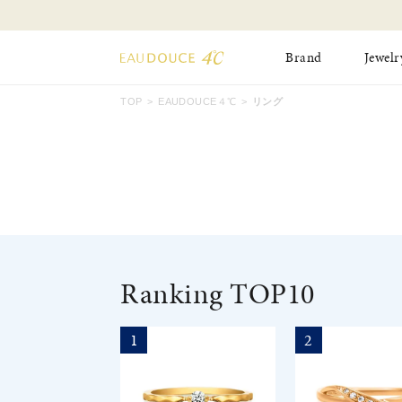
Brand
Jewelr
TOP
EAUDOUCE４℃
リング
All Jewelry
New Item
Online Shop
Pinky Ring
Pierced Earrings
ショッピングガイド
Bangle
Birthday Collecti
よくあるご質問
Ranking TOP10
1
2