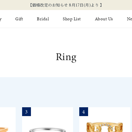
【価格改定のお知らせ 8月17日(月)より 】
y
Gift
Bridal
Shop List
About Us
N
Limited Jewelry
Necklace
Fashion Jewelry
Brida
Ring
Earring
Ear Cuff
ジュエリーケア
永久保
on
Jewelry Pouch
Adjuster
ブライ
ブライ
3
4