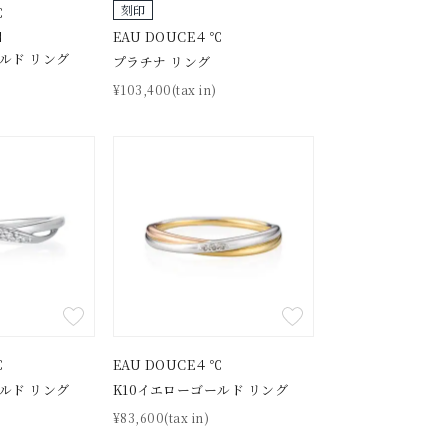
刻印
℃
EAU DOUCE４℃
n】
ルド リング
プラチナ リング
¥103,400(tax in)
キーワードで検索する
さん
℃
EAU DOUCE４℃
ルド リング
K10イエローゴールド リング
¥83,600(tax in)