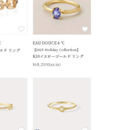
シンプル
ユニセックス
結婚式
推し活
クション
℃
EAU DOUCE４℃
ルド リング
【2025 Holiday Collection】
K10イエローゴールド リング
¥68,200(tax in)
0