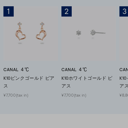
1
2
3
素材
カラー
誕生石
モチーフ
CANAL ４℃
CANAL ４℃
CA
K10ピンクゴールド ピア
K10ホワイトゴールド ピ
K1
ス
アス
ア
石の色
¥7,700(tax in)
¥7,700(tax in)
¥8,8
ファッションテイス
ト