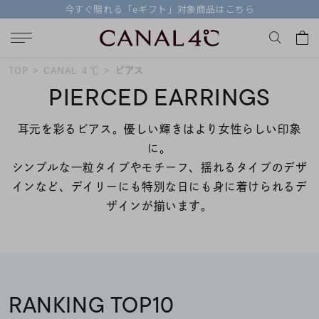
今すぐ贈れる「eギフト」対象商品はこちら
おすすめ順
TOP
CANAL ４℃
ピアス
キーワードで検索する
PIERCED EARRINGS
価格が安い
耳元を彩るピアス。優しい輝きはより女性らしい印象
人気検索キーワード
に。
価格が高い
シンプルな一粒タイプやモチーフ、揺れるタイプのデザ
#ペア
#eギフト
#ハーフエタニティリング
インなど、デイリーにも特別な日にも身に着けられるデ
新着順
#刻印可
#メンズ ネックレス
ザインが揃います。
お気に入り登録数
ブランド
Canal４℃
RANKING TOP10
カテゴリー
すべてのピアス
並び替え