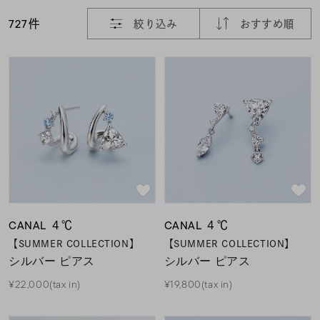
着用シーン
727件
絞り込み
おすすめ順
コレクション
レディース
～
リングサイズ
メンズ
～
リングサイズ
CANAL ４℃
CANAL ４℃
価格
¥0
¥400,
【SUMMER COLLECTION】
【SUMMER COLLECTION】
シルバー ピアス
シルバー ピアス
¥22,000(tax in)
¥19,800(tax in)
在庫
在庫ありのみ
すべて表示