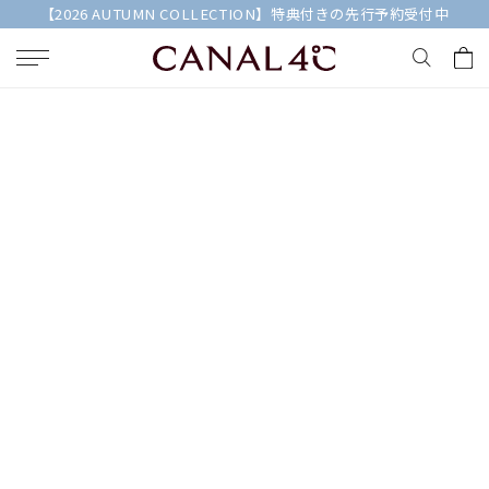
【2026 AUTUMN COLLECTION】特典付きの先行予約受付中
キーワードで検索する
人気検索キーワード
#ペア
#ハーフエタニティリング
#エタニティ
#ダイヤモンド ネックレス
#eギフト
ブランド
Canal４℃
カテゴリー
すべてのピアス