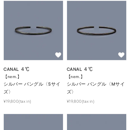
素材
カラー
誕生石
モチーフ
CANAL ４℃
CANAL ４℃
【nem.】
【nem.】
シルバー バングル〈Sサイ
シルバー バングル〈Mサイ
石の色
ズ〉
ズ〉
¥19,800(tax in)
¥19,800(tax in)
ファッションテイス
ト