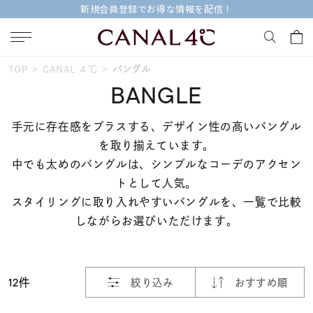
新規会員登録でお得な情報を配信！
おすすめ順
TOP
CANAL ４℃
バングル
キーワードで検索する
BANGLE
価格が安い
手元に存在感をプラスする、デザイン性の高いバングル
人気検索キーワード
を取り揃えています。
価格が高い
中でも太めのバングルは、シンプルなコーデのアクセン
#summer
#ダイヤモンド ネックレス
トとして人気。
新着順
#くまのプーさん
#ペア
#エタニティ
スタイリングに取り入れやすいバングルを、一覧で比較
しながらお選びいただけます。
お気に入り登録数
ブランド
Canal４℃
12件
絞り込み
おすすめ順
カテゴリー
すべてのバングル
並び替え