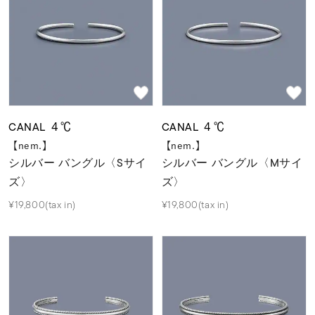
着用シーン
コレクション
レディース
～
リングサイズ
CANAL ４℃
CANAL ４℃
【nem.】
【nem.】
シルバー バングル〈Sサイ
シルバー バングル〈Mサイ
メンズ
～
ズ〉
ズ〉
リングサイズ
¥19,800(tax in)
¥19,800(tax in)
価格
¥0
¥400,
在庫
在庫ありのみ
すべて表示