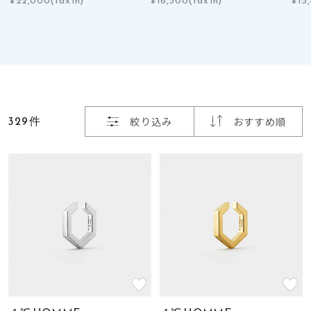
着用シーン
コレクション
レディース
～
リングサイズ
329件
絞り込み
おすすめ順
メンズ
～
リングサイズ
価格
¥0
¥400,
在庫
在庫ありのみ
すべて表示