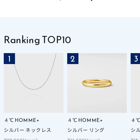
素材
カラー
Ranking TOP10
誕生石
1
2
3
モチーフ
石の色
ファッションテイス
ト
４℃ HOMME+
４℃ HOMME+
４℃
シルバー ネックレス
シルバー リング
シ
¥22,000(tax in)
¥16,500(tax in)
¥15,