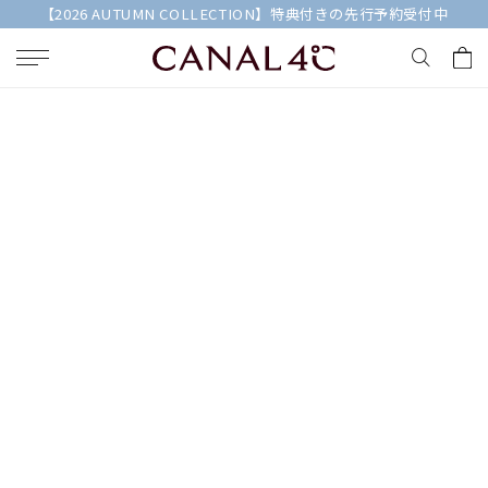
【2026 AUTUMN COLLECTION】特典付きの先行予約受付中
キーワードで検索する
人気検索キーワード
#summer
#ペア
#ダイヤモンド ネックレス
#エタニティ
#くまのプーさん
ブランド
Canal４℃
カテゴリー
すべてのジュエリー