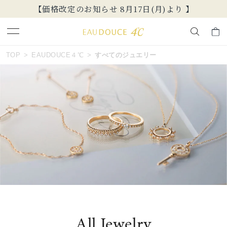
【価格改定のお知らせ 8月17日(月)より 】
おすすめ順
キーワードで検索する
TOP
EAUDOUCE４℃
すべてのジュエリー
価格が安い
人気検索キーワード
価格が高い
#summer
#ペア
#ダイヤモンド ネックレス
新着順
#エタニティ
#くまのプーさん
お気に入り登録数
ブランド
EAU DOUCE４℃
カテゴリー
すべてのジュエリー
All Jewelry
並び替え