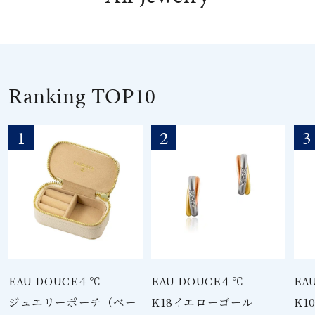
素材
カラー
Ranking TOP10
誕生石
1
2
3
モチーフ
石の色
ファッションテイス
ト
EAU DOUCE４℃
EAU DOUCE４℃
EA
ジュエリーポーチ（ベー
K18イエローゴール
K1