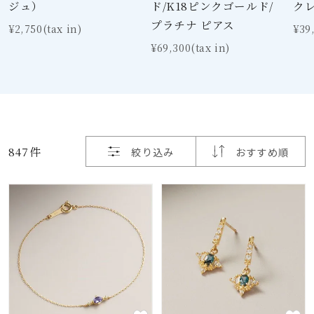
着用シーン
ジュ）
ド/K18ピンクゴールド/
ク
プラチナ ピアス
¥2,750(tax in)
¥39
コレクション
¥69,300(tax in)
レディース
～
リングサイズ
847件
絞り込み
おすすめ順
メンズ
～
リングサイズ
価格
¥0
¥400,
在庫
在庫ありのみ
すべて表示