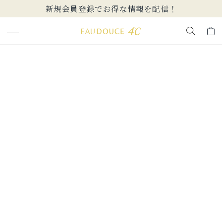
新規会員登録でお得な情報を配信！
キーワードで検索する
人気検索キーワード
#summer
#ペア
#ダイヤモンド ネックレス
#エタニティ
#くまのプーさん
ブランド
EAU DOUCE４℃
カテゴリー
すべてのジュエリー