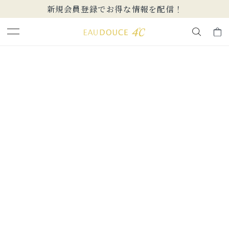
新規会員登録でお得な情報を配信！
キーワードで検索する
人気検索キーワード
#ペア
#eギフト
#ハーフエタニティリング
#刻印可
#メンズ ネックレス
ブランド
EAU DOUCE４℃
カテゴリー
すべてのジュエリー