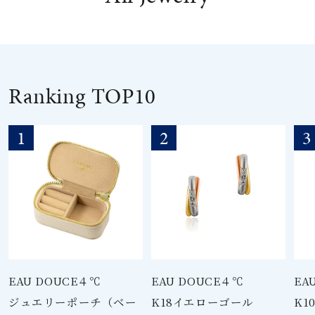
素材
カラー
Ranking TOP10
誕生石
1
2
3
モチーフ
石の色
ファッションテイス
ト
EAU DOUCE４℃
EAU DOUCE４℃
EA
ジュエリーポーチ（ベー
K18イエローゴール
K1