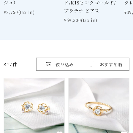
着用シーン
ジュ）
ド/K18ピンクゴールド/
ク
プラチナ ピアス
¥2,750(tax in)
¥39
コレクション
¥69,300(tax in)
レディース
～
リングサイズ
847件
絞り込み
おすすめ順
メンズ
～
リングサイズ
価格
¥0
¥400,
在庫
在庫ありのみ
すべて表示