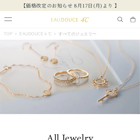
【価格改定のお知らせ 8月17日(月)より 】
おすすめ順
キーワードで検索する
TOP
EAUDOUCE４℃
すべてのジュエリー
価格が安い
人気検索キーワード
価格が高い
#summer
#ペア
#ダイヤモンド ネックレス
新着順
#エタニティ
#くまのプーさん
お気に入り登録数
ブランド
EAU DOUCE４℃
カテゴリー
すべてのジュエリー
All Jewelry
並び替え