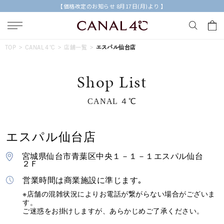
【価格改定のお知らせ 8月17日(月)より 】
キーワードで検索する
TOP
CANAL４℃
店舗一覧
エスパル仙台店
Shop List
人気検索キーワード
CANAL ４℃
#ペア
#ハーフエタニティリング
#エタニティ
#ダイヤモンド ネックレス
#eギフト
エスパル仙台店
ブランド
Canal４℃
宮城県仙台市青葉区中央１－１－１エスパル仙台
２Ｆ
カテゴリー
すべてのジュエリー
営業時間は商業施設に準じます｡
※店舗の混雑状況によりお電話が繋がらない場合がございま
す。
素材
ご迷惑をお掛けしますが、あらかじめご了承ください。