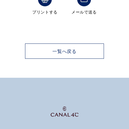
メンズ
プリントする
メールで送る
～
リングサイズ
価格
¥0
¥400,000
一覧へ戻る
在庫
在庫ありのみ
すべて表示