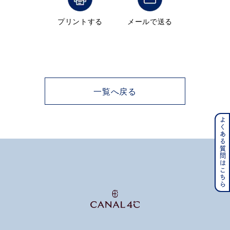
メンズ
プリントする
メールで送る
～
リングサイズ
価格
¥0
¥400,000
一覧へ戻る
在庫
在庫ありのみ
すべて表示
よくある質問はこちら