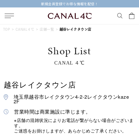
新規会員登録でお得な情報を配信！
キーワードで検索する
TOP
CANAL４℃
店舗一覧
越谷レイクタウン店
Shop List
人気検索キーワード
CANAL ４℃
#summer
#ペア
#ダイヤモンド ネックレス
#エタニティ
#くまのプーさん
越谷レイクタウン店
ブランド
Canal４℃
埼玉県越谷市レイクタウン4-2-2レイクタウンkaze
2F
カテゴリー
すべてのジュエリー
営業時間は商業施設に準じます。
※店舗の混雑状況によりお電話が繋がらない場合がございま
す。
素材
ご迷惑をお掛けしますが、あらかじめご了承ください。