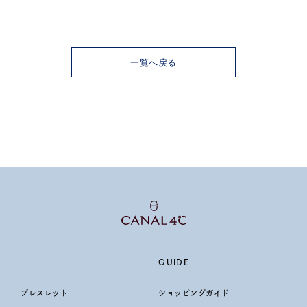
一覧へ戻る
ナ
K18
K10
K7
ゴールド
シルバー
ステ
ーカラー
ピンクカラー
ホワイトカラー
トリプルカラー
誕生石
2月の誕生石
3月の誕生石
4月の誕生石
5月
誕生石
8月の誕生石
9月の誕生石
10月の誕生石
11
リセット
絞り込んで検索する
ハート
一粒
三石
パヴェ
ライン
馬蹄
ダブルループ
星座
イニシャル
リボン
その他
GUIDE
ホワイト
ピンク
パープル
ブルー
グリーン
ブレスレット
ショッピングガイド
マルチカラー