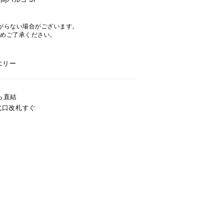
。
がらない場合がございます。
めご了承ください。
エリー
ら直結
北口改札すぐ
キーワードで検索する
ーさん