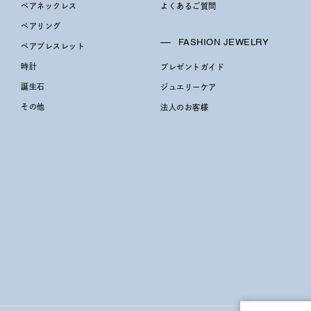
ペアネックレス
よくあるご質問
ペアリング
ニン
エレガント
カジュアル
フォーマル
モード
FASHION JEWELRY
ペアブレスレット
時計
プレゼントガイド
ス
ご褒美
記念日
誕生日
気分転換
デート
誕生石
ジュエリーケア
その他
法人のお客様
ジュエリー
腕周りジュエリー
ペアジュエリー
ベストセ
ンラインショップ限定
～
～
¥400,00