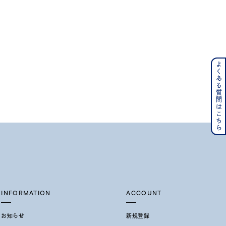
よくある質問はこちら
ンレス
その他
の誕生石
6月の誕生石
月の誕生石
12月の誕生石
ムーン
フラワー
INFORMATION
ACCOUNT
イエロー
ブラウン
お知らせ
新規登録