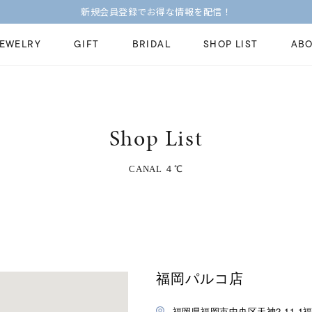
新規会員登録でお得な情報を配信！
JEWELRY
GIFT
BRIDAL
SHOP LIST
ABO
ピンキーリング
ピアス
Fashion Jewelry
Brid
Shop List
ペアネックレス
ペアリング
プレゼントガイド
永久
新着商品
限定ジュエリ
CANAL ４℃
ジュエリーケア
ブラ
ーチ
アジャスター
ブライダルリ
法人のお客様
ブラ
福岡パルコ店
福岡県福岡市中央区天神2-11-1福