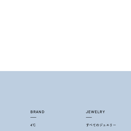
カテゴリー
素材
プラチ
カラー
イエロ
1月の
誕生石
7月の
しずく
モチーフ
クロス
BRAND
JEWELRY
クリア
4℃
すべてのジュエリー
石の色
レッド