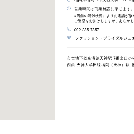
営業時間は商業施設に準じます
※店舗の混雑状況によりお電話が繋
ご迷惑をお掛けしますが、あらかじ
092-235-7357
ファッション・ブライダルジュ
市営地下鉄空港線天神駅 7番出口か
西鉄 天神大牟田線福岡（天神）駅 
r
#ペア
#ダイヤモンド ネックレス
#エタニティ
#くまのプ