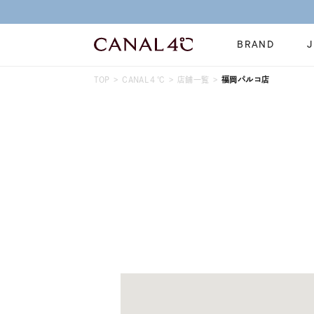
BRAND
TOP
CANAL４℃
店舗一覧
福岡パルコ店
ネックレス
リング
Online Shop
イヤーカフ
ブレスレット
ショッピングガイド
時計
誕生石
よくあるご質問
すべてのジュエリー
ジュエリーポ