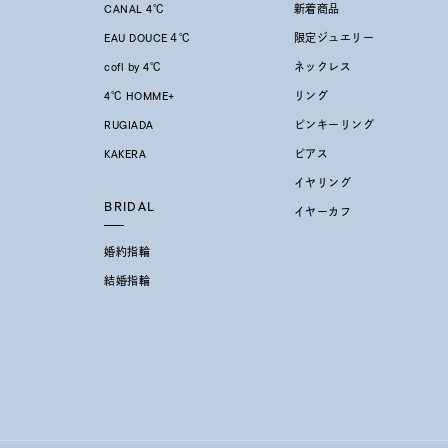
CANAL 4℃
新着商品
EAU DOUCE４℃
限定ジュエリー
ファッションテイスト
フェミ
cofl by 4℃
ネックレス
4℃ HOMME+
リング
着用シーン
オフィ
RUGIADA
ピンキーリング
KAKERA
ピアス
耳周り
イヤリング
コレクション
公式オ
BRIDAL
イヤーカフ
婚約指輪
レディース
結婚指輪
リングサイズ
メンズ
リングサイズ
価格
¥0